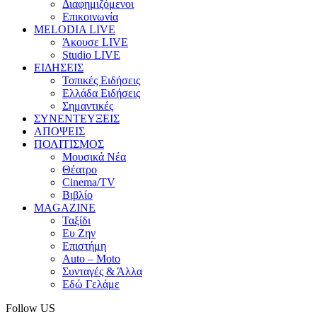
Διαφημιζόμενοι
Επικοινωνία
MELODIA LIVE
Άκουσε LIVE
Studio LIVE
ΕΙΔΗΣΕΙΣ
Τοπικές Ειδήσεις
Ελλάδα Ειδήσεις
Σημαντικές
ΣΥΝΕΝΤΕΥΞΕΙΣ
ΑΠΟΨΕΙΣ
ΠΟΛΙΤΙΣΜΟΣ
Μουσικά Νέα
Θέατρο
Cinema/TV
Βιβλίο
MAGAZINE
Ταξίδι
Ευ Ζην
Επιστήμη
Auto – Moto
Συνταγές & Άλλα
Εδώ Γελάμε
Follow US