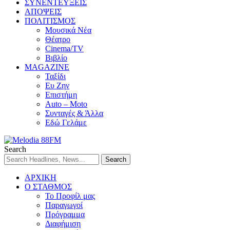
ΣΥΝΕΝΤΕΥΞΕΙΣ
ΑΠΟΨΕΙΣ
ΠΟΛΙΤΙΣΜΟΣ
Μουσικά Νέα
Θέατρο
Cinema/TV
Βιβλίο
MAGAZINE
Ταξίδι
Ευ Ζην
Επιστήμη
Auto – Moto
Συνταγές & Άλλα
Εδώ Γελάμε
Search
ΑΡΧΙΚΗ
Ο ΣΤΑΘΜΟΣ
Το Προφίλ μας
Παραγωγοί
Πρόγραμμα
Διαφήμιση