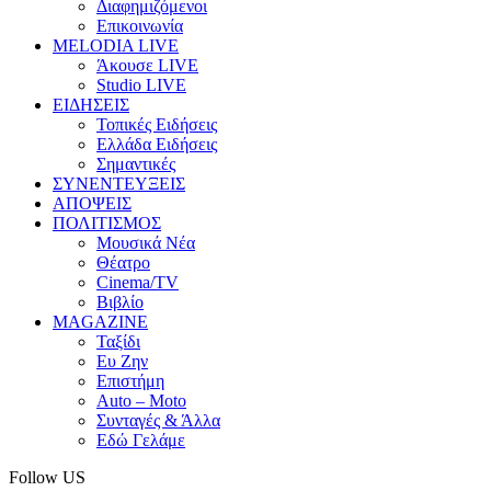
Διαφημιζόμενοι
Επικοινωνία
MELODIA LIVE
Άκουσε LIVE
Studio LIVE
ΕΙΔΗΣΕΙΣ
Τοπικές Ειδήσεις
Ελλάδα Ειδήσεις
Σημαντικές
ΣΥΝΕΝΤΕΥΞΕΙΣ
ΑΠΟΨΕΙΣ
ΠΟΛΙΤΙΣΜΟΣ
Μουσικά Νέα
Θέατρο
Cinema/TV
Βιβλίο
MAGAZINE
Ταξίδι
Ευ Ζην
Επιστήμη
Auto – Moto
Συνταγές & Άλλα
Εδώ Γελάμε
Follow US