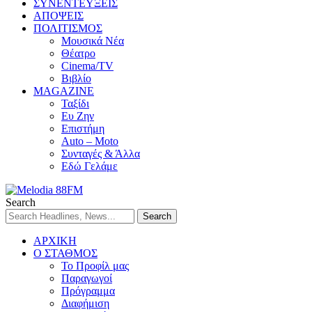
ΣΥΝΕΝΤΕΥΞΕΙΣ
ΑΠΟΨΕΙΣ
ΠΟΛΙΤΙΣΜΟΣ
Μουσικά Νέα
Θέατρο
Cinema/TV
Βιβλίο
MAGAZINE
Ταξίδι
Ευ Ζην
Επιστήμη
Auto – Moto
Συνταγές & Άλλα
Εδώ Γελάμε
Search
ΑΡΧΙΚΗ
Ο ΣΤΑΘΜΟΣ
Το Προφίλ μας
Παραγωγοί
Πρόγραμμα
Διαφήμιση