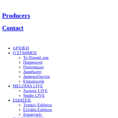
Producers
Contact
ΑΡΧΙΚΗ
Ο ΣΤΑΘΜΟΣ
Το Προφίλ μας
Παραγωγοί
Πρόγραμμα
Διαφήμιση
Διαφημιζόμενοι
Επικοινωνία
MELODIA LIVE
Άκουσε LIVE
Studio LIVE
ΕΙΔΗΣΕΙΣ
Τοπικές Ειδήσεις
Ελλάδα Ειδήσεις
Σημαντικές