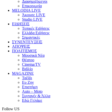
Διαφημιζόμενοι
Επικοινωνία
MELODIA LIVE
Άκουσε LIVE
Studio LIVE
ΕΙΔΗΣΕΙΣ
Τοπικές Ειδήσεις
Ελλάδα Ειδήσεις
Σημαντικές
ΣΥΝΕΝΤΕΥΞΕΙΣ
ΑΠΟΨΕΙΣ
ΠΟΛΙΤΙΣΜΟΣ
Μουσικά Νέα
Θέατρο
Cinema/TV
Βιβλίο
MAGAZINE
Ταξίδι
Ευ Ζην
Επιστήμη
Auto – Moto
Συνταγές & Άλλα
Εδώ Γελάμε
Follow US