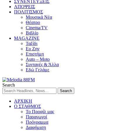
ΣΥΝΕΝΤΕΥΞΕΙΣ
ΑΠΟΨΕΙΣ
ΠΟΛΙΤΙΣΜΟΣ
Μουσικά Νέα
Θέατρο
Cinema/TV
Βιβλίο
MAGAZINE
Ταξίδι
Ευ Ζην
Επιστήμη
Auto – Moto
Συνταγές & Άλλα
Εδώ Γελάμε
Search
ΑΡΧΙΚΗ
Ο ΣΤΑΘΜΟΣ
Το Προφίλ μας
Παραγωγοί
Πρόγραμμα
Διαφήμιση