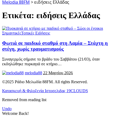
Melodia 88FM
>
ειδήσεις Ελλάδας
Ετικέτα:
ειδήσεις Ελλάδας
Σημαντικές
Τοπικές Ειδήσεις
Φωτιά σε παιδικό σταθμό στη Λαμία – Στάχτη η
στέγη, χωρίς τραυματισμούς
Συναγερμός σήμανε το βράδυ του Σαββάτου (21/03), όταν
εκδηλώθηκε πυρκαγιά σε κτήριο
…
melodia88
22 Μαρτίου 2026
©2025 Ράδιο Μελωδία 88FM. All rights Reserved.
Κατασκευή & Φιλοξενία Ιστοσελιδας 19CLOUDS
Removed from reading list
Undo
Welcome Back!