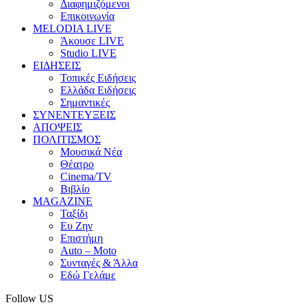
Διαφημιζόμενοι
Επικοινωνία
MELODIA LIVE
Άκουσε LIVE
Studio LIVE
ΕΙΔΗΣΕΙΣ
Τοπικές Ειδήσεις
Ελλάδα Ειδήσεις
Σημαντικές
ΣΥΝΕΝΤΕΥΞΕΙΣ
ΑΠΟΨΕΙΣ
ΠΟΛΙΤΙΣΜΟΣ
Μουσικά Νέα
Θέατρο
Cinema/TV
Βιβλίο
MAGAZINE
Ταξίδι
Ευ Ζην
Επιστήμη
Auto – Moto
Συνταγές & Άλλα
Εδώ Γελάμε
Follow US