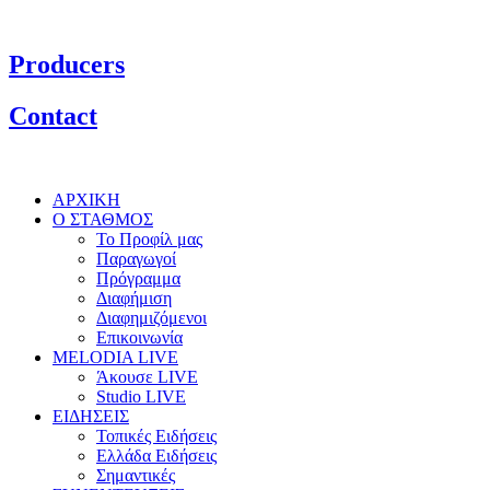
Producers
Contact
ΑΡΧΙΚΗ
Ο ΣΤΑΘΜΟΣ
Το Προφίλ μας
Παραγωγοί
Πρόγραμμα
Διαφήμιση
Διαφημιζόμενοι
Επικοινωνία
MELODIA LIVE
Άκουσε LIVE
Studio LIVE
ΕΙΔΗΣΕΙΣ
Τοπικές Ειδήσεις
Ελλάδα Ειδήσεις
Σημαντικές