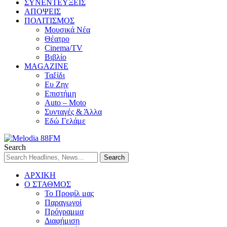
ΣΥΝΕΝΤΕΥΞΕΙΣ
ΑΠΟΨΕΙΣ
ΠΟΛΙΤΙΣΜΟΣ
Μουσικά Νέα
Θέατρο
Cinema/TV
Βιβλίο
MAGAZINE
Ταξίδι
Ευ Ζην
Επιστήμη
Auto – Moto
Συνταγές & Άλλα
Εδώ Γελάμε
Search
ΑΡΧΙΚΗ
Ο ΣΤΑΘΜΟΣ
Το Προφίλ μας
Παραγωγοί
Πρόγραμμα
Διαφήμιση