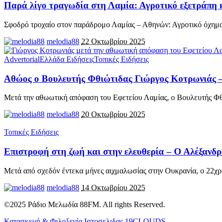
Παρά λίγο τραγωδία στη Λαμία: Αγροτικό εξετράπη κ
Σφοδρό τροχαίο στον παράδρομο Λαμίας – Αθηνών: Αγροτικό όχημ
melodia88
22 Οκτωβρίου 2025
Advertorial
Ελλάδα Ειδήσεις
Τοπικές Ειδήσεις
Αθώος ο Βουλευτής Φθιώτιδας Γιώργος Κοτρωνιάς –
Μετά την αθωωτική απόφαση του Εφετείου Λαμίας, ο Βουλευτής Φθ
melodia88
20 Οκτωβρίου 2025
Τοπικές Ειδήσεις
Επιστροφή στη ζωή και στην ελευθερία – Ο Αλέξανδρ
Μετά από σχεδόν έντεκα μήνες αιχμαλωσίας στην Ουκρανία, ο 22χ
melodia88
14 Οκτωβρίου 2025
©2025 Ράδιο Μελωδία 88FM. All rights Reserved.
Κατασκευή & Φιλοξενία Ιστοσελιδας 19CLOUDS