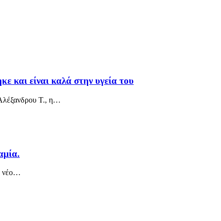
κε και είναι καλά στην υγεία του
Αλέξανδρου Τ., η
…
αμία.
 νέο
…