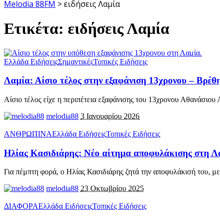
Melodia 88FM
>
ειδήσεις Λαμία
Ετικέτα:
ειδήσεις Λαμία
Ελλάδα Ειδήσεις
Σημαντικές
Τοπικές Ειδήσεις
Λαμία: Αίσιο τέλος στην εξαφάνιση 13χρονου – Βρέθη
Αίσιο τέλος είχε η περιπέτεια εξαφάνισης του 13χρονου Αθανάσιου 
melodia88
3 Ιανουαρίου 2026
ΑΝΘΡΩΠΙΝΑ
Ελλάδα Ειδήσεις
Τοπικές Ειδήσεις
Ηλίας Κασιδιάρης: Νέο αίτημα αποφυλάκισης στη Λ
Για πέμπτη φορά, ο Ηλίας Κασιδιάρης ζητά την αποφυλάκισή του, με
melodia88
23 Οκτωβρίου 2025
ΔΙΑΦΟΡΑ
Ελλάδα Ειδήσεις
Τοπικές Ειδήσεις