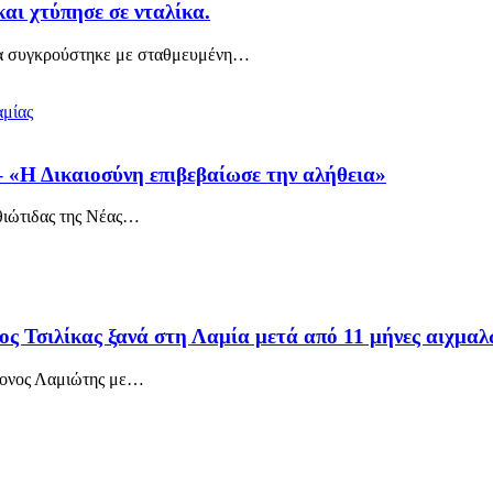
αι χτύπησε σε νταλίκα.
α συγκρούστηκε με σταθμευμένη
…
 «Η Δικαιοσύνη επιβεβαίωσε την αλήθεια»
ιώτιδας της Νέας
…
ος Τσιλίκας ξανά στη Λαμία μετά από 11 μήνες αιχμαλ
ρονος Λαμιώτης με
…