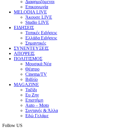
Διαφημιζόμενοι
Επικοινωνία
MELODIA LIVE
Άκουσε LIVE
Studio LIVE
ΕΙΔΗΣΕΙΣ
Τοπικές Ειδήσεις
Ελλάδα Ειδήσεις
Σημαντικές
ΣΥΝΕΝΤΕΥΞΕΙΣ
ΑΠΟΨΕΙΣ
ΠΟΛΙΤΙΣΜΟΣ
Μουσικά Νέα
Θέατρο
Cinema/TV
Βιβλίο
MAGAZINE
Ταξίδι
Ευ Ζην
Επιστήμη
Auto – Moto
Συνταγές & Άλλα
Εδώ Γελάμε
Follow US