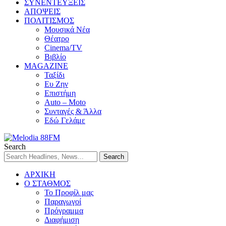
ΣΥΝΕΝΤΕΥΞΕΙΣ
ΑΠΟΨΕΙΣ
ΠΟΛΙΤΙΣΜΟΣ
Μουσικά Νέα
Θέατρο
Cinema/TV
Βιβλίο
MAGAZINE
Ταξίδι
Ευ Ζην
Επιστήμη
Auto – Moto
Συνταγές & Άλλα
Εδώ Γελάμε
Search
ΑΡΧΙΚΗ
Ο ΣΤΑΘΜΟΣ
Το Προφίλ μας
Παραγωγοί
Πρόγραμμα
Διαφήμιση