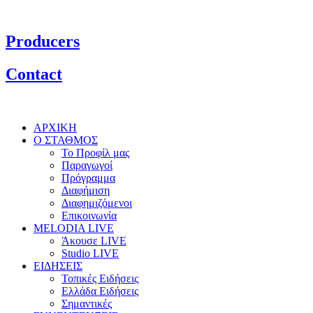
Producers
Contact
ΑΡΧΙΚΗ
Ο ΣΤΑΘΜΟΣ
Το Προφίλ μας
Παραγωγοί
Πρόγραμμα
Διαφήμιση
Διαφημιζόμενοι
Επικοινωνία
MELODIA LIVE
Άκουσε LIVE
Studio LIVE
ΕΙΔΗΣΕΙΣ
Τοπικές Ειδήσεις
Ελλάδα Ειδήσεις
Σημαντικές