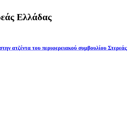
ρεάς Ελλάδας
 στην ατζέντα του περιφερειακού συμβουλίου Στερεάς