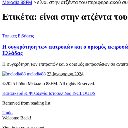
Melodia 88FM
>
είναι στην ατζέντα του περιφερειακού σ
Ετικέτα:
είναι στην ατζέντα τ
Τοπικές Ειδήσεις
Η συγκρότηση των επιτροπών και ο ορισμός εκπροσώπ
Ελλάδας
Η συγκρότηση των επιτροπών και ο ορισμός εκπροσώπων σε αναπτυξ
melodia88
23 Ιανουαρίου 2024
©2025 Ράδιο Μελωδία 88FM. All rights Reserved.
Κατασκευή & Φιλοξενία Ιστοσελιδας 19CLOUDS
Removed from reading list
Undo
Welcome Back!
Sign in to your account