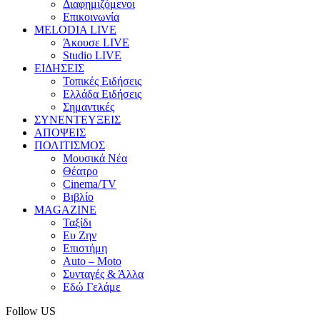
Διαφημιζόμενοι
Επικοινωνία
MELODIA LIVE
Άκουσε LIVE
Studio LIVE
ΕΙΔΗΣΕΙΣ
Τοπικές Ειδήσεις
Ελλάδα Ειδήσεις
Σημαντικές
ΣΥΝΕΝΤΕΥΞΕΙΣ
ΑΠΟΨΕΙΣ
ΠΟΛΙΤΙΣΜΟΣ
Μουσικά Νέα
Θέατρο
Cinema/TV
Βιβλίο
MAGAZINE
Ταξίδι
Ευ Ζην
Επιστήμη
Auto – Moto
Συνταγές & Άλλα
Εδώ Γελάμε
Follow US