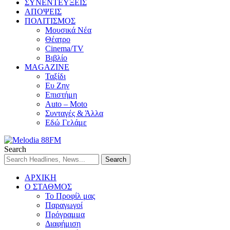
ΣΥΝΕΝΤΕΥΞΕΙΣ
ΑΠΟΨΕΙΣ
ΠΟΛΙΤΙΣΜΟΣ
Μουσικά Νέα
Θέατρο
Cinema/TV
Βιβλίο
MAGAZINE
Ταξίδι
Ευ Ζην
Επιστήμη
Auto – Moto
Συνταγές & Άλλα
Εδώ Γελάμε
Search
ΑΡΧΙΚΗ
Ο ΣΤΑΘΜΟΣ
Το Προφίλ μας
Παραγωγοί
Πρόγραμμα
Διαφήμιση