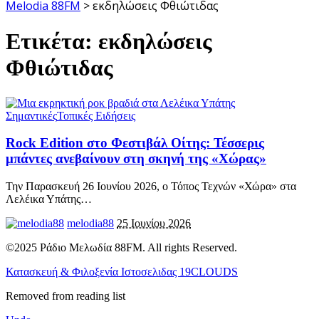
Melodia 88FM
>
εκδηλώσεις Φθιώτιδας
Ετικέτα:
εκδηλώσεις
Φθιώτιδας
Σημαντικές
Τοπικές Ειδήσεις
Rock Edition στο Φεστιβάλ Οίτης: Τέσσερις
μπάντες ανεβαίνουν στη σκηνή της «Χώρας»
Την Παρασκευή 26 Ιουνίου 2026, ο Τόπος Τεχνών «Χώρα» στα
Λελέικα Υπάτης
…
melodia88
25 Ιουνίου 2026
©2025 Ράδιο Μελωδία 88FM. All rights Reserved.
Κατασκευή & Φιλοξενία Ιστοσελιδας 19CLOUDS
Removed from reading list