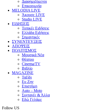
Διαφημιζόμενοι
Επικοινωνία
MELODIA LIVE
Άκουσε LIVE
Studio LIVE
ΕΙΔΗΣΕΙΣ
Τοπικές Ειδήσεις
Ελλάδα Ειδήσεις
Σημαντικές
ΣΥΝΕΝΤΕΥΞΕΙΣ
ΑΠΟΨΕΙΣ
ΠΟΛΙΤΙΣΜΟΣ
Μουσικά Νέα
Θέατρο
Cinema/TV
Βιβλίο
MAGAZINE
Ταξίδι
Ευ Ζην
Επιστήμη
Auto – Moto
Συνταγές & Άλλα
Εδώ Γελάμε
Follow US