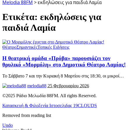
Melodia 88FM
>
εκδηλώσεις για παιδιά Λαμία
Ετικέτα:
εκδηλώσεις για
παιδιά Λαμία
Θέατρο
Σημαντικές
Τοπικές Ειδήσεις
Η θεατρική ομάδα «Πρόβα» παρουσιάζει τον
θρυλικό «Μορμόλη» στο Δημοτικό Θέατρο Λαμίας!
Το Σάββατο 7 και την Κυριακή 8 Μαρτίου στις 18:30, οι μικροί
…
melodia88
25 Φεβρουαρίου 2026
©2025 Ράδιο Μελωδία 88FM. All rights Reserved.
Κατασκευή & Φιλοξενία Ιστοσελιδας 19CLOUDS
Removed from reading list
Undo