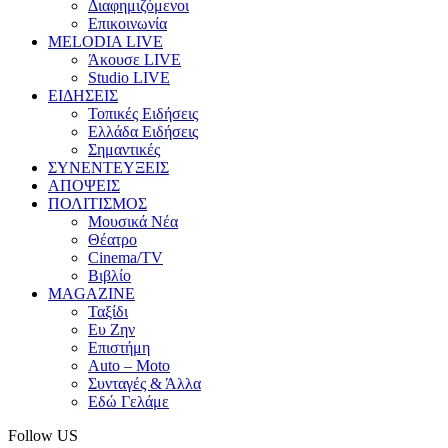
Διαφημιζόμενοι
Επικοινωνία
MELODIA LIVE
Άκουσε LIVE
Studio LIVE
ΕΙΔΗΣΕΙΣ
Τοπικές Ειδήσεις
Ελλάδα Ειδήσεις
Σημαντικές
ΣΥΝΕΝΤΕΥΞΕΙΣ
ΑΠΟΨΕΙΣ
ΠΟΛΙΤΙΣΜΟΣ
Μουσικά Νέα
Θέατρο
Cinema/TV
Βιβλίο
MAGAZINE
Ταξίδι
Ευ Ζην
Επιστήμη
Auto – Moto
Συνταγές & Άλλα
Εδώ Γελάμε
Follow US