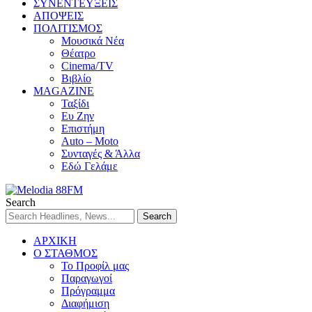
ΣΥΝΕΝΤΕΥΞΕΙΣ
ΑΠΟΨΕΙΣ
ΠΟΛΙΤΙΣΜΟΣ
Μουσικά Νέα
Θέατρο
Cinema/TV
Βιβλίο
MAGAZINE
Ταξίδι
Ευ Ζην
Επιστήμη
Auto – Moto
Συνταγές & Άλλα
Εδώ Γελάμε
Search
ΑΡΧΙΚΗ
Ο ΣΤΑΘΜΟΣ
Το Προφίλ μας
Παραγωγοί
Πρόγραμμα
Διαφήμιση