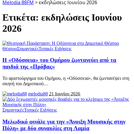
Melodia 88FM
>
εκδηλώσεις Ιουνίου 2026
Ετικέτα:
εκδηλώσεις Ιουνίου
2026
Θέατρο
Σημαντικές
Τοπικές Ειδήσεις
Η «Οδύσσεια» του Ομήρου ζωντανεύει από τα
παιδιά της «Πρόβας»
Το αριστούργημα του Ομήρου, η «Οδύσσεια», θα ζωντανέψει στη
σκηνή του Δημοτικού
…
melodia88
21 Ιουνίου 2026
Σημαντικές
Τοπικές Ειδήσεις
Μελωδικό φινάλε για την «Άνοιξη Μουσικής στην
Πόλη» με δύο συναυλίες στη Λαμία