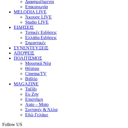
Διαφημιζόμενοι
Επικοινωνία
MELODIA LIVE
Άκουσε LIVE
Studio LIVE
ΕΙΔΗΣΕΙΣ
Τοπικές Ειδήσεις
Ελλάδα Ειδήσεις
Σημαντικές
ΣΥΝΕΝΤΕΥΞΕΙΣ
ΑΠΟΨΕΙΣ
ΠΟΛΙΤΙΣΜΟΣ
Μουσικά Νέα
Θέατρο
Cinema/TV
Βιβλίο
MAGAZINE
Ταξίδι
Ευ Ζην
Επιστήμη
Auto – Moto
Συνταγές & Άλλα
Εδώ Γελάμε
Follow US