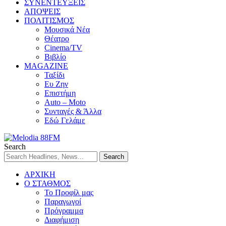
ΣΥΝΕΝΤΕΥΞΕΙΣ
ΑΠΟΨΕΙΣ
ΠΟΛΙΤΙΣΜΟΣ
Μουσικά Νέα
Θέατρο
Cinema/TV
Βιβλίο
MAGAZINE
Ταξίδι
Ευ Ζην
Επιστήμη
Auto – Moto
Συνταγές & Άλλα
Εδώ Γελάμε
Search
ΑΡΧΙΚΗ
Ο ΣΤΑΘΜΟΣ
Το Προφίλ μας
Παραγωγοί
Πρόγραμμα
Διαφήμιση