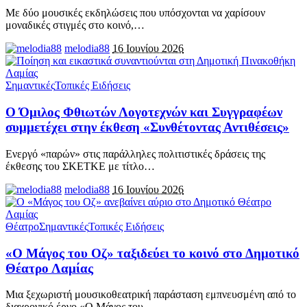
Με δύο μουσικές εκδηλώσεις που υπόσχονται να χαρίσουν
μοναδικές στιγμές στο κοινό,
…
melodia88
16 Ιουνίου 2026
Σημαντικές
Τοπικές Ειδήσεις
Ο Όμιλος Φθιωτών Λογοτεχνών και Συγγραφέων
συμμετέχει στην έκθεση «Συνθέτοντας Αντιθέσεις»
Ενεργό «παρών» στις παράλληλες πολιτιστικές δράσεις της
έκθεσης του ΣΚΕΤΚΕ με τίτλο
…
melodia88
16 Ιουνίου 2026
Θέατρο
Σημαντικές
Τοπικές Ειδήσεις
«Ο Μάγος του Οζ» ταξιδεύει το κοινό στο Δημοτικό
Θέατρο Λαμίας
Μια ξεχωριστή μουσικοθεατρική παράσταση εμπνευσμένη από το
διαχρονικό έργο «Ο Μάγος του
…