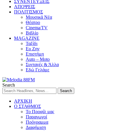
ΣΥΝΕΝΤΕΥΞΕΙΣ
ΑΠΟΨΕΙΣ
ΠΟΛΙΤΙΣΜΟΣ
Μουσικά Νέα
Θέατρο
Cinema/TV
Βιβλίο
MAGAZINE
Ταξίδι
Ευ Ζην
Επιστήμη
Auto – Moto
Συνταγές & Άλλα
Εδώ Γελάμε
Search
ΑΡΧΙΚΗ
Ο ΣΤΑΘΜΟΣ
Το Προφίλ μας
Παραγωγοί
Πρόγραμμα
Διαφήμιση