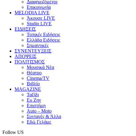
Διαφημιζόμενοι
Επικοινωνία
MELODIA LIVE
Άκουσε LIVE
Studio LIVE
ΕΙΔΗΣΕΙΣ
Τοπικές Ειδήσεις
Ελλάδα Ειδήσεις
Σημαντικές
ΣΥΝΕΝΤΕΥΞΕΙΣ
ΑΠΟΨΕΙΣ
ΠΟΛΙΤΙΣΜΟΣ
Μουσικά Νέα
Θέατρο
Cinema/TV
Βιβλίο
MAGAZINE
Ταξίδι
Ευ Ζην
Επιστήμη
Auto – Moto
Συνταγές & Άλλα
Εδώ Γελάμε
Follow US