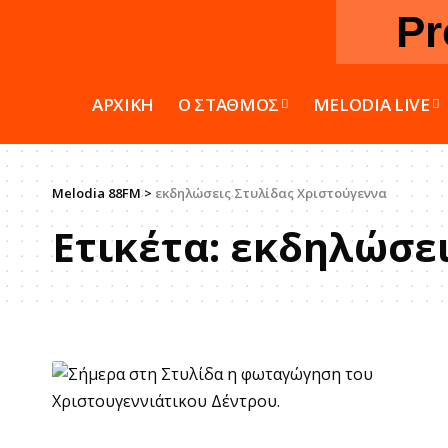
Pr
ΑΡΧΙΚΗ
Ο ΣΤΑΘΜΟΣ
MELODIA LIVE
Melodia 88FM
>
εκδηλώσεις Στυλίδας Χριστούγεννα
Ετικέτα:
εκδηλώσει