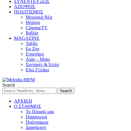
ΣΥΝΕΝΤΕΥΞΕΙΣ
ΑΠΟΨΕΙΣ
ΠΟΛΙΤΙΣΜΟΣ
Μουσικά Νέα
Θέατρο
Cinema/TV
Βιβλίο
MAGAZINE
Ταξίδι
Ευ Ζην
Επιστήμη
Auto – Moto
Συνταγές & Άλλα
Εδώ Γελάμε
Search
ΑΡΧΙΚΗ
Ο ΣΤΑΘΜΟΣ
Το Προφίλ μας
Παραγωγοί
Πρόγραμμα
Διαφήμιση