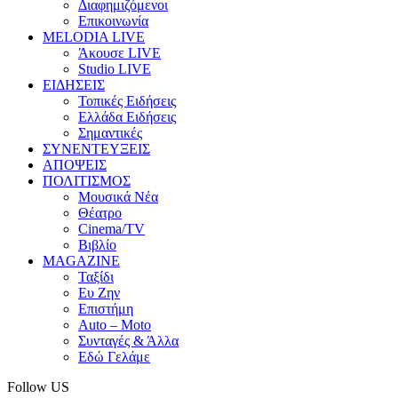
Διαφημιζόμενοι
Επικοινωνία
MELODIA LIVE
Άκουσε LIVE
Studio LIVE
ΕΙΔΗΣΕΙΣ
Τοπικές Ειδήσεις
Ελλάδα Ειδήσεις
Σημαντικές
ΣΥΝΕΝΤΕΥΞΕΙΣ
ΑΠΟΨΕΙΣ
ΠΟΛΙΤΙΣΜΟΣ
Μουσικά Νέα
Θέατρο
Cinema/TV
Βιβλίο
MAGAZINE
Ταξίδι
Ευ Ζην
Επιστήμη
Auto – Moto
Συνταγές & Άλλα
Εδώ Γελάμε
Follow US