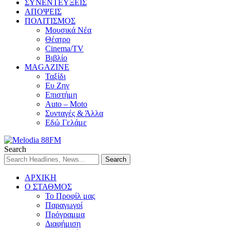
ΣΥΝΕΝΤΕΥΞΕΙΣ
ΑΠΟΨΕΙΣ
ΠΟΛΙΤΙΣΜΟΣ
Μουσικά Νέα
Θέατρο
Cinema/TV
Βιβλίο
MAGAZINE
Ταξίδι
Ευ Ζην
Επιστήμη
Auto – Moto
Συνταγές & Άλλα
Εδώ Γελάμε
Search
ΑΡΧΙΚΗ
Ο ΣΤΑΘΜΟΣ
Το Προφίλ μας
Παραγωγοί
Πρόγραμμα
Διαφήμιση