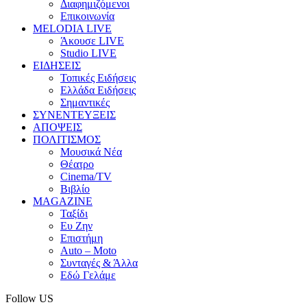
Διαφημιζόμενοι
Επικοινωνία
MELODIA LIVE
Άκουσε LIVE
Studio LIVE
ΕΙΔΗΣΕΙΣ
Τοπικές Ειδήσεις
Ελλάδα Ειδήσεις
Σημαντικές
ΣΥΝΕΝΤΕΥΞΕΙΣ
ΑΠΟΨΕΙΣ
ΠΟΛΙΤΙΣΜΟΣ
Μουσικά Νέα
Θέατρο
Cinema/TV
Βιβλίο
MAGAZINE
Ταξίδι
Ευ Ζην
Επιστήμη
Auto – Moto
Συνταγές & Άλλα
Εδώ Γελάμε
Follow US