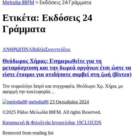
Melodia 88FM
>
Εκδόσεις 24 Γράμματα
Ετικέτα:
Εκδόσεις 24
Γράμματα
ΑΝΘΡΩΠΙΝΑ
Βιβλίο
Συνεντεύξεις
Θεόδωρος Χήρας: Ενημερωθείτε για τη
μεταμόσχευση και την δωρεά οργάνων έτσι ώστε να
είστε έτοιμοι για οτιδήποτε συμβεί στη ζωή (βίντεο)
Τον νεφρολόγο Ιατρό και συγγραφέα, Θεόδωρο Χρ. Χήρα, με
αφορμή την κυκλοφορία
…
melodia88
23 Οκτωβρίου 2024
©2025 Ράδιο Μελωδία 88FM. All rights Reserved.
Κατασκευή & Φιλοξενία Ιστοσελιδας 19CLOUDS
Removed from reading list