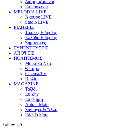
Διαφημιζόμενοι
Επικοινωνία
MELODIA LIVE
Άκουσε LIVE
Studio LIVE
ΕΙΔΗΣΕΙΣ
Τοπικές Ειδήσεις
Ελλάδα Ειδήσεις
Σημαντικές
ΣΥΝΕΝΤΕΥΞΕΙΣ
ΑΠΟΨΕΙΣ
ΠΟΛΙΤΙΣΜΟΣ
Μουσικά Νέα
Θέατρο
Cinema/TV
Βιβλίο
MAGAZINE
Ταξίδι
Ευ Ζην
Επιστήμη
Auto – Moto
Συνταγές & Άλλα
Εδώ Γελάμε
Follow US