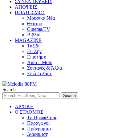
ΣΥΝΕΝΤΕΥΞΕΙΣ
ΑΠΟΨΕΙΣ
ΠΟΛΙΤΙΣΜΟΣ
Μουσικά Νέα
Θέατρο
Cinema/TV
Βιβλίο
MAGAZINE
Ταξίδι
Ευ Ζην
Επιστήμη
Auto – Moto
Συνταγές & Άλλα
Εδώ Γελάμε
Search
ΑΡΧΙΚΗ
Ο ΣΤΑΘΜΟΣ
Το Προφίλ μας
Παραγωγοί
Πρόγραμμα
Διαφήμιση