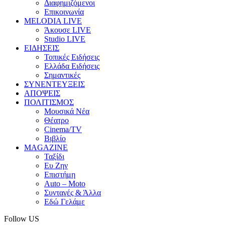
Διαφημιζόμενοι
Επικοινωνία
MELODIA LIVE
Άκουσε LIVE
Studio LIVE
ΕΙΔΗΣΕΙΣ
Τοπικές Ειδήσεις
Ελλάδα Ειδήσεις
Σημαντικές
ΣΥΝΕΝΤΕΥΞΕΙΣ
ΑΠΟΨΕΙΣ
ΠΟΛΙΤΙΣΜΟΣ
Μουσικά Νέα
Θέατρο
Cinema/TV
Βιβλίο
MAGAZINE
Ταξίδι
Ευ Ζην
Επιστήμη
Auto – Moto
Συνταγές & Άλλα
Εδώ Γελάμε
Follow US