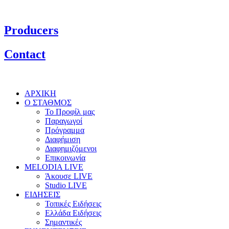
Producers
Contact
ΑΡΧΙΚΗ
Ο ΣΤΑΘΜΟΣ
Το Προφίλ μας
Παραγωγοί
Πρόγραμμα
Διαφήμιση
Διαφημιζόμενοι
Επικοινωνία
MELODIA LIVE
Άκουσε LIVE
Studio LIVE
ΕΙΔΗΣΕΙΣ
Τοπικές Ειδήσεις
Ελλάδα Ειδήσεις
Σημαντικές