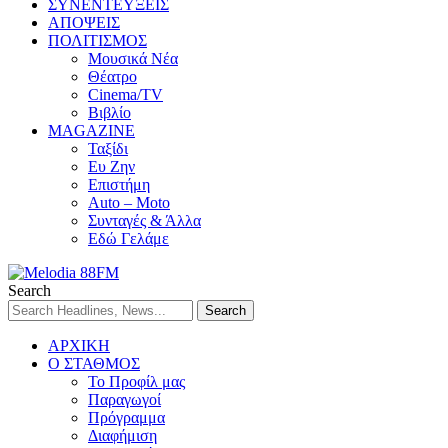
ΣΥΝΕΝΤΕΥΞΕΙΣ
ΑΠΟΨΕΙΣ
ΠΟΛΙΤΙΣΜΟΣ
Μουσικά Νέα
Θέατρο
Cinema/TV
Βιβλίο
MAGAZINE
Ταξίδι
Ευ Ζην
Επιστήμη
Auto – Moto
Συνταγές & Άλλα
Εδώ Γελάμε
Search
ΑΡΧΙΚΗ
Ο ΣΤΑΘΜΟΣ
Το Προφίλ μας
Παραγωγοί
Πρόγραμμα
Διαφήμιση