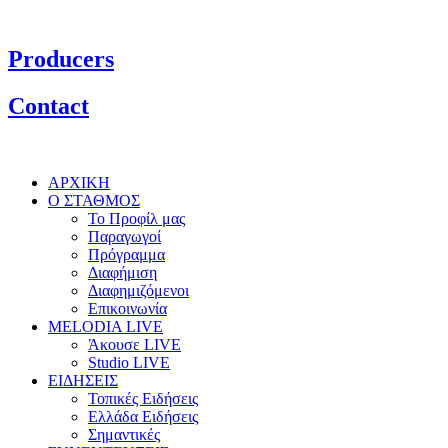
Producers
Contact
ΑΡΧΙΚΗ
Ο ΣΤΑΘΜΟΣ
Το Προφίλ μας
Παραγωγοί
Πρόγραμμα
Διαφήμιση
Διαφημιζόμενοι
Επικοινωνία
MELODIA LIVE
Άκουσε LIVE
Studio LIVE
ΕΙΔΗΣΕΙΣ
Τοπικές Ειδήσεις
Ελλάδα Ειδήσεις
Σημαντικές