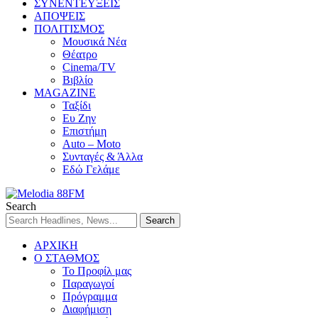
ΣΥΝΕΝΤΕΥΞΕΙΣ
ΑΠΟΨΕΙΣ
ΠΟΛΙΤΙΣΜΟΣ
Μουσικά Νέα
Θέατρο
Cinema/TV
Βιβλίο
MAGAZINE
Ταξίδι
Ευ Ζην
Επιστήμη
Auto – Moto
Συνταγές & Άλλα
Εδώ Γελάμε
Search
ΑΡΧΙΚΗ
Ο ΣΤΑΘΜΟΣ
Το Προφίλ μας
Παραγωγοί
Πρόγραμμα
Διαφήμιση