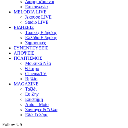
Διαφημιζόμενοι
Επικοινωνία
MELODIA LIVE
Άκουσε LIVE
Studio LIVE
ΕΙΔΗΣΕΙΣ
Τοπικές Ειδήσεις
Ελλάδα Ειδήσεις
Σημαντικές
ΣΥΝΕΝΤΕΥΞΕΙΣ
ΑΠΟΨΕΙΣ
ΠΟΛΙΤΙΣΜΟΣ
Μουσικά Νέα
Θέατρο
Cinema/TV
Βιβλίο
MAGAZINE
Ταξίδι
Ευ Ζην
Επιστήμη
Auto – Moto
Συνταγές & Άλλα
Εδώ Γελάμε
Follow US