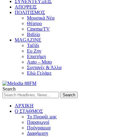
ΣΥΝΕΝΤΕΥΞΕΙΣ
ΑΠΟΨΕΙΣ
ΠΟΛΙΤΙΣΜΟΣ
Μουσικά Νέα
Θέατρο
Cinema/TV
Βιβλίο
MAGAZINE
Ταξίδι
Ευ Ζην
Επιστήμη
Auto – Moto
Συνταγές & Άλλα
Εδώ Γελάμε
Search
ΑΡΧΙΚΗ
Ο ΣΤΑΘΜΟΣ
Το Προφίλ μας
Παραγωγοί
Πρόγραμμα
Διαφήμιση