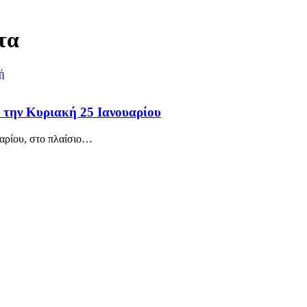
τα
α την Κυριακή 25 Ιανουαρίου
αρίου, στο πλαίσιο
…