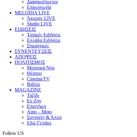
Διαφημιζόμενοι
Επικοινωνία
MELODIA LIVE
Άκουσε LIVE
Studio LIVE
ΕΙΔΗΣΕΙΣ
Τοπικές Ειδήσεις
Ελλάδα Ειδήσεις
Σημαντικές
ΣΥΝΕΝΤΕΥΞΕΙΣ
ΑΠΟΨΕΙΣ
ΠΟΛΙΤΙΣΜΟΣ
Μουσικά Νέα
Θέατρο
Cinema/TV
Βιβλίο
MAGAZINE
Ταξίδι
Ευ Ζην
Επιστήμη
Auto – Moto
Συνταγές & Άλλα
Εδώ Γελάμε
Follow US