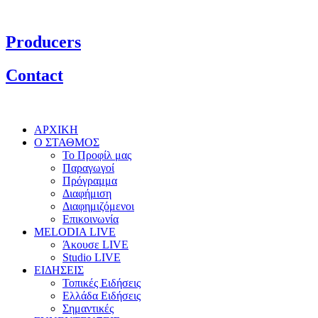
Producers
Contact
ΑΡΧΙΚΗ
Ο ΣΤΑΘΜΟΣ
Το Προφίλ μας
Παραγωγοί
Πρόγραμμα
Διαφήμιση
Διαφημιζόμενοι
Επικοινωνία
MELODIA LIVE
Άκουσε LIVE
Studio LIVE
ΕΙΔΗΣΕΙΣ
Τοπικές Ειδήσεις
Ελλάδα Ειδήσεις
Σημαντικές