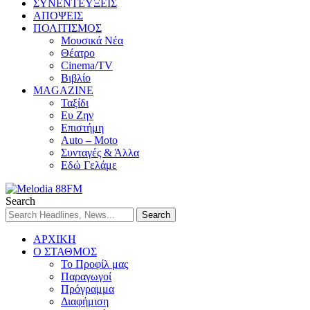
ΣΥΝΕΝΤΕΥΞΕΙΣ
ΑΠΟΨΕΙΣ
ΠΟΛΙΤΙΣΜΟΣ
Μουσικά Νέα
Θέατρο
Cinema/TV
Βιβλίο
MAGAZINE
Ταξίδι
Ευ Ζην
Επιστήμη
Auto – Moto
Συνταγές & Άλλα
Εδώ Γελάμε
Search
ΑΡΧΙΚΗ
Ο ΣΤΑΘΜΟΣ
Το Προφίλ μας
Παραγωγοί
Πρόγραμμα
Διαφήμιση