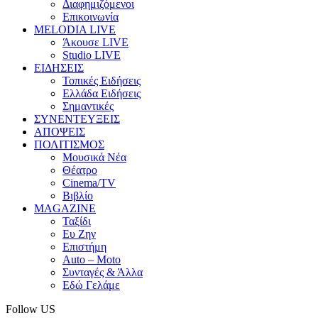
Διαφημιζόμενοι
Επικοινωνία
MELODIA LIVE
Άκουσε LIVE
Studio LIVE
ΕΙΔΗΣΕΙΣ
Τοπικές Ειδήσεις
Ελλάδα Ειδήσεις
Σημαντικές
ΣΥΝΕΝΤΕΥΞΕΙΣ
ΑΠΟΨΕΙΣ
ΠΟΛΙΤΙΣΜΟΣ
Μουσικά Νέα
Θέατρο
Cinema/TV
Βιβλίο
MAGAZINE
Ταξίδι
Ευ Ζην
Επιστήμη
Auto – Moto
Συνταγές & Άλλα
Εδώ Γελάμε
Follow US