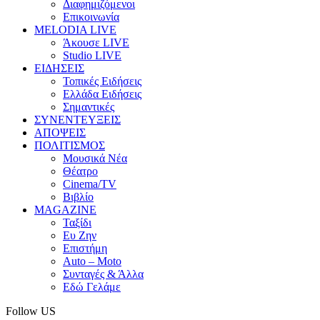
Διαφημιζόμενοι
Επικοινωνία
MELODIA LIVE
Άκουσε LIVE
Studio LIVE
ΕΙΔΗΣΕΙΣ
Τοπικές Ειδήσεις
Ελλάδα Ειδήσεις
Σημαντικές
ΣΥΝΕΝΤΕΥΞΕΙΣ
ΑΠΟΨΕΙΣ
ΠΟΛΙΤΙΣΜΟΣ
Μουσικά Νέα
Θέατρο
Cinema/TV
Βιβλίο
MAGAZINE
Ταξίδι
Ευ Ζην
Επιστήμη
Auto – Moto
Συνταγές & Άλλα
Εδώ Γελάμε
Follow US