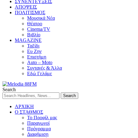
ΣΥΝΕΝΤΕΥΞΕΙΣ
ΑΠΟΨΕΙΣ
ΠΟΛΙΤΙΣΜΟΣ
Μουσικά Νέα
Θέατρο
Cinema/TV
Βιβλίο
MAGAZINE
Ταξίδι
Ευ Ζην
Επιστήμη
Auto – Moto
Συνταγές & Άλλα
Εδώ Γελάμε
Search
ΑΡΧΙΚΗ
Ο ΣΤΑΘΜΟΣ
Το Προφίλ μας
Παραγωγοί
Πρόγραμμα
Διαφήμιση