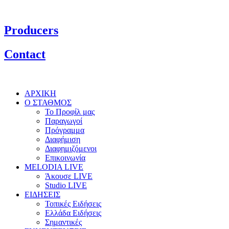
Producers
Contact
ΑΡΧΙΚΗ
Ο ΣΤΑΘΜΟΣ
Το Προφίλ μας
Παραγωγοί
Πρόγραμμα
Διαφήμιση
Διαφημιζόμενοι
Επικοινωνία
MELODIA LIVE
Άκουσε LIVE
Studio LIVE
ΕΙΔΗΣΕΙΣ
Τοπικές Ειδήσεις
Ελλάδα Ειδήσεις
Σημαντικές