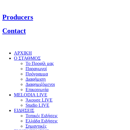
Producers
Contact
ΑΡΧΙΚΗ
Ο ΣΤΑΘΜΟΣ
Το Προφίλ μας
Παραγωγοί
Πρόγραμμα
Διαφήμιση
Διαφημιζόμενοι
Επικοινωνία
MELODIA LIVE
Άκουσε LIVE
Studio LIVE
ΕΙΔΗΣΕΙΣ
Τοπικές Ειδήσεις
Ελλάδα Ειδήσεις
Σημαντικές