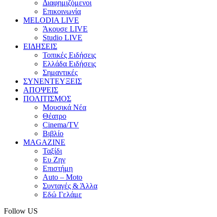
Διαφημιζόμενοι
Επικοινωνία
MELODIA LIVE
Άκουσε LIVE
Studio LIVE
ΕΙΔΗΣΕΙΣ
Τοπικές Ειδήσεις
Ελλάδα Ειδήσεις
Σημαντικές
ΣΥΝΕΝΤΕΥΞΕΙΣ
ΑΠΟΨΕΙΣ
ΠΟΛΙΤΙΣΜΟΣ
Μουσικά Νέα
Θέατρο
Cinema/TV
Βιβλίο
MAGAZINE
Ταξίδι
Ευ Ζην
Επιστήμη
Auto – Moto
Συνταγές & Άλλα
Εδώ Γελάμε
Follow US