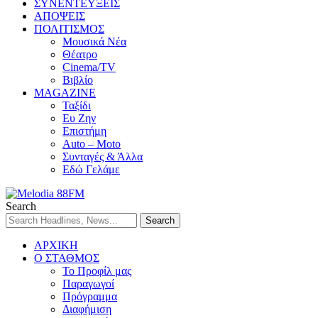
ΣΥΝΕΝΤΕΥΞΕΙΣ
ΑΠΟΨΕΙΣ
ΠΟΛΙΤΙΣΜΟΣ
Μουσικά Νέα
Θέατρο
Cinema/TV
Βιβλίο
MAGAZINE
Ταξίδι
Ευ Ζην
Επιστήμη
Auto – Moto
Συνταγές & Άλλα
Εδώ Γελάμε
Search
ΑΡΧΙΚΗ
Ο ΣΤΑΘΜΟΣ
Το Προφίλ μας
Παραγωγοί
Πρόγραμμα
Διαφήμιση