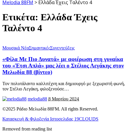
Melodia 88FM
>
Ελλάδα Έχεις Ταλέντο 4
Ετικέτα:
Ελλάδα Έχεις
Ταλέντο 4
Μουσικά Νέα
Σημαντικές
Συνεντεύξεις
«Φίλα Με Πιο Δυνατά» με αφιέρωση στη γυναίκα
του «Έτσι Απλά» μας λέει ο Στέλιος Λεγάκης στον
Μελωδία 88 (βίντεο)
Τον πολυτάλαντο καλλιτέχνη και δημιουργό με ξεχωριστή φωνή,
τον Στέλιο Λεγάκη, φιλοξενούσε
…
melodia88
8 Μαρτίου 2024
©2025 Ράδιο Μελωδία 88FM. All rights Reserved.
Κατασκευή & Φιλοξενία Ιστοσελιδας 19CLOUDS
Removed from reading list