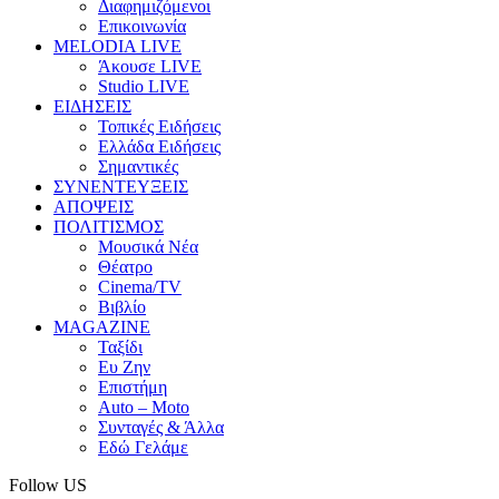
Διαφημιζόμενοι
Επικοινωνία
MELODIA LIVE
Άκουσε LIVE
Studio LIVE
ΕΙΔΗΣΕΙΣ
Τοπικές Ειδήσεις
Ελλάδα Ειδήσεις
Σημαντικές
ΣΥΝΕΝΤΕΥΞΕΙΣ
ΑΠΟΨΕΙΣ
ΠΟΛΙΤΙΣΜΟΣ
Μουσικά Νέα
Θέατρο
Cinema/TV
Βιβλίο
MAGAZINE
Ταξίδι
Ευ Ζην
Επιστήμη
Auto – Moto
Συνταγές & Άλλα
Εδώ Γελάμε
Follow US