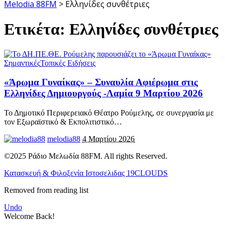
Melodia 88FM
>
Ελληνίδες συνθέτριες
Ετικέτα:
Ελληνίδες συνθέτριες
Σημαντικές
Τοπικές Ειδήσεις
«Άρωμα Γυναίκας» – Συναυλία Αφιέρωμα στις
Ελληνίδες Δημιουργούς -Λαμία 9 Μαρτίου 2026
Το Δημοτικό Περιφερειακό Θέατρο Ρούμελης, σε συνεργασία με
τον Εξωραϊστικό & Εκπολιτιστικό
…
melodia88
4 Μαρτίου 2026
©2025 Ράδιο Μελωδία 88FM. All rights Reserved.
Κατασκευή & Φιλοξενία Ιστοσελιδας 19CLOUDS
Removed from reading list
Undo
Welcome Back!