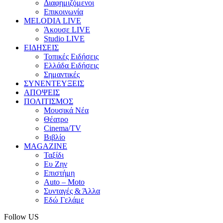
Διαφημιζόμενοι
Επικοινωνία
MELODIA LIVE
Άκουσε LIVE
Studio LIVE
ΕΙΔΗΣΕΙΣ
Τοπικές Ειδήσεις
Ελλάδα Ειδήσεις
Σημαντικές
ΣΥΝΕΝΤΕΥΞΕΙΣ
ΑΠΟΨΕΙΣ
ΠΟΛΙΤΙΣΜΟΣ
Μουσικά Νέα
Θέατρο
Cinema/TV
Βιβλίο
MAGAZINE
Ταξίδι
Ευ Ζην
Επιστήμη
Auto – Moto
Συνταγές & Άλλα
Εδώ Γελάμε
Follow US