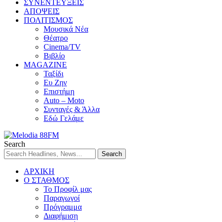
ΣΥΝΕΝΤΕΥΞΕΙΣ
ΑΠΟΨΕΙΣ
ΠΟΛΙΤΙΣΜΟΣ
Μουσικά Νέα
Θέατρο
Cinema/TV
Βιβλίο
MAGAZINE
Ταξίδι
Ευ Ζην
Επιστήμη
Auto – Moto
Συνταγές & Άλλα
Εδώ Γελάμε
Search
ΑΡΧΙΚΗ
Ο ΣΤΑΘΜΟΣ
Το Προφίλ μας
Παραγωγοί
Πρόγραμμα
Διαφήμιση