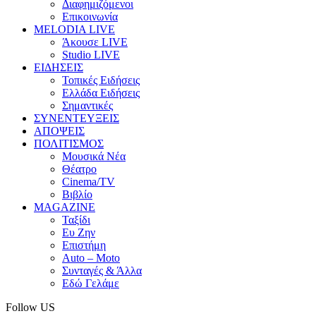
Διαφημιζόμενοι
Επικοινωνία
MELODIA LIVE
Άκουσε LIVE
Studio LIVE
ΕΙΔΗΣΕΙΣ
Τοπικές Ειδήσεις
Ελλάδα Ειδήσεις
Σημαντικές
ΣΥΝΕΝΤΕΥΞΕΙΣ
ΑΠΟΨΕΙΣ
ΠΟΛΙΤΙΣΜΟΣ
Μουσικά Νέα
Θέατρο
Cinema/TV
Βιβλίο
MAGAZINE
Ταξίδι
Ευ Ζην
Επιστήμη
Auto – Moto
Συνταγές & Άλλα
Εδώ Γελάμε
Follow US