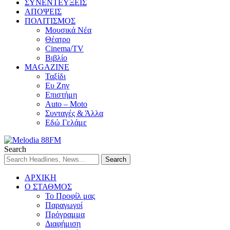
ΣΥΝΕΝΤΕΥΞΕΙΣ
ΑΠΟΨΕΙΣ
ΠΟΛΙΤΙΣΜΟΣ
Μουσικά Νέα
Θέατρο
Cinema/TV
Βιβλίο
MAGAZINE
Ταξίδι
Ευ Ζην
Επιστήμη
Auto – Moto
Συνταγές & Άλλα
Εδώ Γελάμε
Search
ΑΡΧΙΚΗ
Ο ΣΤΑΘΜΟΣ
Το Προφίλ μας
Παραγωγοί
Πρόγραμμα
Διαφήμιση