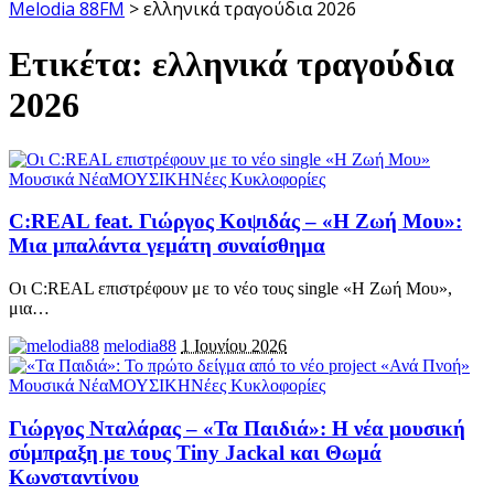
Melodia 88FM
>
ελληνικά τραγούδια 2026
Ετικέτα:
ελληνικά τραγούδια
2026
Μουσικά Νέα
ΜΟΥΣΙΚΗ
Νέες Κυκλοφορίες
C:REAL feat. Γιώργος Κοψιδάς – «Η Ζωή Μου»:
Μια μπαλάντα γεμάτη συναίσθημα
Οι C:REAL επιστρέφουν με το νέο τους single «Η Ζωή Μου»,
μια
…
melodia88
1 Ιουνίου 2026
Μουσικά Νέα
ΜΟΥΣΙΚΗ
Νέες Κυκλοφορίες
Γιώργος Νταλάρας – «Τα Παιδιά»: Η νέα μουσική
σύμπραξη με τους Tiny Jackal και Θωμά
Κωνσταντίνου