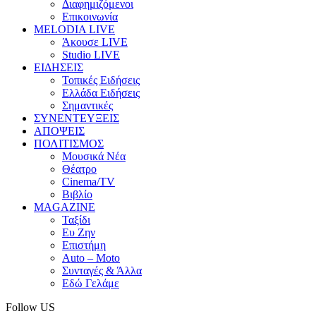
Διαφημιζόμενοι
Επικοινωνία
MELODIA LIVE
Άκουσε LIVE
Studio LIVE
ΕΙΔΗΣΕΙΣ
Τοπικές Ειδήσεις
Ελλάδα Ειδήσεις
Σημαντικές
ΣΥΝΕΝΤΕΥΞΕΙΣ
ΑΠΟΨΕΙΣ
ΠΟΛΙΤΙΣΜΟΣ
Μουσικά Νέα
Θέατρο
Cinema/TV
Βιβλίο
MAGAZINE
Ταξίδι
Ευ Ζην
Επιστήμη
Auto – Moto
Συνταγές & Άλλα
Εδώ Γελάμε
Follow US