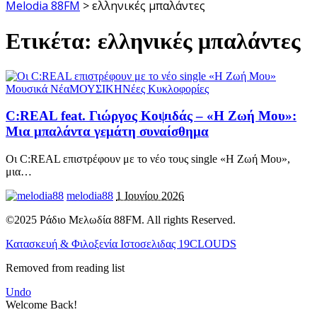
Melodia 88FM
>
ελληνικές μπαλάντες
Ετικέτα:
ελληνικές μπαλάντες
Μουσικά Νέα
ΜΟΥΣΙΚΗ
Νέες Κυκλοφορίες
C:REAL feat. Γιώργος Κοψιδάς – «Η Ζωή Μου»:
Μια μπαλάντα γεμάτη συναίσθημα
Οι C:REAL επιστρέφουν με το νέο τους single «Η Ζωή Μου»,
μια
…
melodia88
1 Ιουνίου 2026
©2025 Ράδιο Μελωδία 88FM. All rights Reserved.
Κατασκευή & Φιλοξενία Ιστοσελιδας 19CLOUDS
Removed from reading list
Undo
Welcome Back!