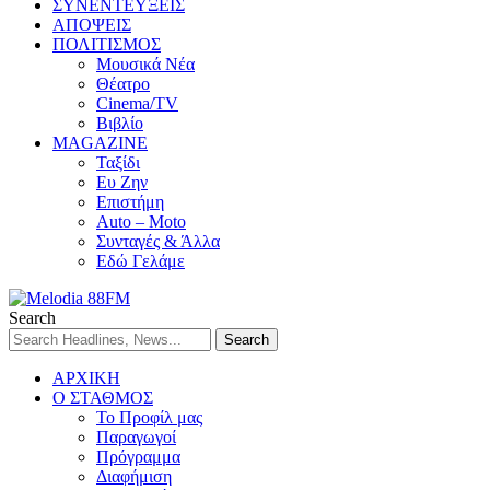
ΣΥΝΕΝΤΕΥΞΕΙΣ
ΑΠΟΨΕΙΣ
ΠΟΛΙΤΙΣΜΟΣ
Μουσικά Νέα
Θέατρο
Cinema/TV
Βιβλίο
MAGAZINE
Ταξίδι
Ευ Ζην
Επιστήμη
Auto – Moto
Συνταγές & Άλλα
Εδώ Γελάμε
Search
ΑΡΧΙΚΗ
Ο ΣΤΑΘΜΟΣ
Το Προφίλ μας
Παραγωγοί
Πρόγραμμα
Διαφήμιση