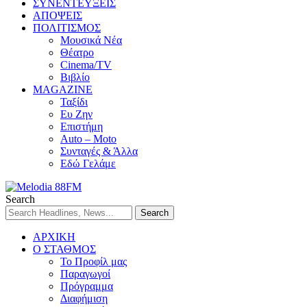
ΣΥΝΕΝΤΕΥΞΕΙΣ
ΑΠΟΨΕΙΣ
ΠΟΛΙΤΙΣΜΟΣ
Μουσικά Νέα
Θέατρο
Cinema/TV
Βιβλίο
MAGAZINE
Ταξίδι
Ευ Ζην
Επιστήμη
Auto – Moto
Συνταγές & Άλλα
Εδώ Γελάμε
Search
ΑΡΧΙΚΗ
Ο ΣΤΑΘΜΟΣ
Το Προφίλ μας
Παραγωγοί
Πρόγραμμα
Διαφήμιση