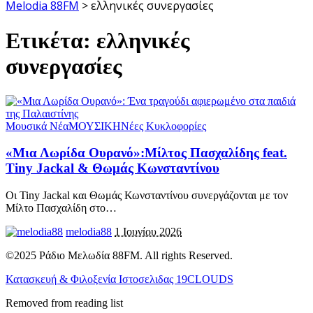
Melodia 88FM
>
ελληνικές συνεργασίες
Ετικέτα:
ελληνικές
συνεργασίες
Μουσικά Νέα
ΜΟΥΣΙΚΗ
Νέες Κυκλοφορίες
«Μια Λωρίδα Ουρανό»:Μίλτος Πασχαλίδης feat.
Tiny Jackal & Θωμάς Κωνσταντίνου
Οι Tiny Jackal και Θωμάς Κωνσταντίνου συνεργάζονται με τον
Μίλτο Πασχαλίδη στο
…
melodia88
1 Ιουνίου 2026
©2025 Ράδιο Μελωδία 88FM. All rights Reserved.
Κατασκευή & Φιλοξενία Ιστοσελιδας 19CLOUDS
Removed from reading list