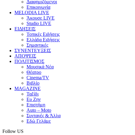
Διαφημιζόμενοι
Επικοινωνία
MELODIA LIVE
Άκουσε LIVE
Studio LIVE
ΕΙΔΗΣΕΙΣ
Τοπικές Ειδήσεις
Ελλάδα Ειδήσεις
Σημαντικές
ΣΥΝΕΝΤΕΥΞΕΙΣ
ΑΠΟΨΕΙΣ
ΠΟΛΙΤΙΣΜΟΣ
Μουσικά Νέα
Θέατρο
Cinema/TV
Βιβλίο
MAGAZINE
Ταξίδι
Ευ Ζην
Επιστήμη
Auto – Moto
Συνταγές & Άλλα
Εδώ Γελάμε
Follow US