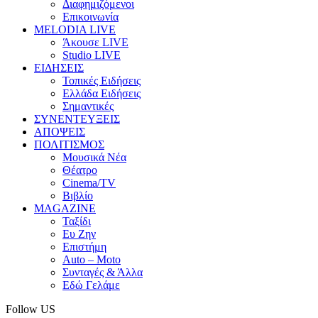
Διαφημιζόμενοι
Επικοινωνία
MELODIA LIVE
Άκουσε LIVE
Studio LIVE
ΕΙΔΗΣΕΙΣ
Τοπικές Ειδήσεις
Ελλάδα Ειδήσεις
Σημαντικές
ΣΥΝΕΝΤΕΥΞΕΙΣ
ΑΠΟΨΕΙΣ
ΠΟΛΙΤΙΣΜΟΣ
Μουσικά Νέα
Θέατρο
Cinema/TV
Βιβλίο
MAGAZINE
Ταξίδι
Ευ Ζην
Επιστήμη
Auto – Moto
Συνταγές & Άλλα
Εδώ Γελάμε
Follow US