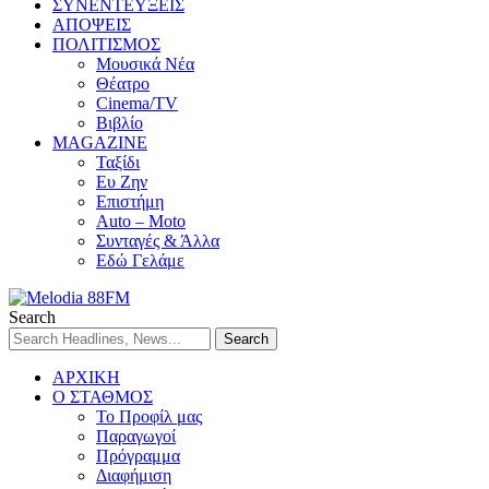
ΣΥΝΕΝΤΕΥΞΕΙΣ
ΑΠΟΨΕΙΣ
ΠΟΛΙΤΙΣΜΟΣ
Μουσικά Νέα
Θέατρο
Cinema/TV
Βιβλίο
MAGAZINE
Ταξίδι
Ευ Ζην
Επιστήμη
Auto – Moto
Συνταγές & Άλλα
Εδώ Γελάμε
Search
ΑΡΧΙΚΗ
Ο ΣΤΑΘΜΟΣ
Το Προφίλ μας
Παραγωγοί
Πρόγραμμα
Διαφήμιση