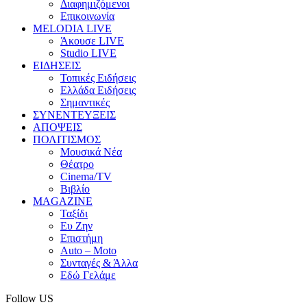
Διαφημιζόμενοι
Επικοινωνία
MELODIA LIVE
Άκουσε LIVE
Studio LIVE
ΕΙΔΗΣΕΙΣ
Τοπικές Ειδήσεις
Ελλάδα Ειδήσεις
Σημαντικές
ΣΥΝΕΝΤΕΥΞΕΙΣ
ΑΠΟΨΕΙΣ
ΠΟΛΙΤΙΣΜΟΣ
Μουσικά Νέα
Θέατρο
Cinema/TV
Βιβλίο
MAGAZINE
Ταξίδι
Ευ Ζην
Επιστήμη
Auto – Moto
Συνταγές & Άλλα
Εδώ Γελάμε
Follow US