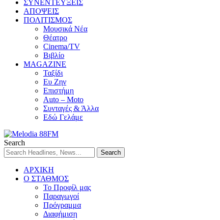
ΣΥΝΕΝΤΕΥΞΕΙΣ
ΑΠΟΨΕΙΣ
ΠΟΛΙΤΙΣΜΟΣ
Μουσικά Νέα
Θέατρο
Cinema/TV
Βιβλίο
MAGAZINE
Ταξίδι
Ευ Ζην
Επιστήμη
Auto – Moto
Συνταγές & Άλλα
Εδώ Γελάμε
Search
ΑΡΧΙΚΗ
Ο ΣΤΑΘΜΟΣ
Το Προφίλ μας
Παραγωγοί
Πρόγραμμα
Διαφήμιση