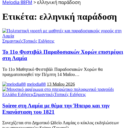
Melodia 88FM
>
ελληνική παράδοση
Ετικέτα:
ελληνική παράδοση
Σημαντικές
Τοπικές Ειδήσεις
Το 11ο Φεστιβάλ Παραδοσιακών Χορών επιστρέφει
στη Λαμία
Το 11ο Μαθητικό Φεστιβάλ Παραδοσιακών Χορών θα
πραγματοποιηθεί την Πέμπτη 14 Μαΐου
…
melodia88
13 Μαΐου 2026
Ελλάδα Ειδήσεις
Σημαντικές
Τοπικές Ειδήσεις
Soiree στη Λαμία με θέμα την Ήπειρο και την
Επανάσταση του 1821
Συνεχίζεται στο Δημοτικό Ωδείο Λαμίας ο κύκλος εκδηλώσεων
των απογευματινών Soiree (Σουαρέ),
…