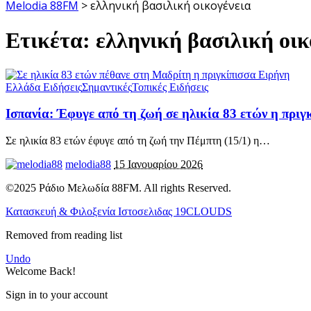
Melodia 88FM
>
ελληνική βασιλική οικογένεια
Ετικέτα:
ελληνική βασιλική οικ
Ελλάδα Ειδήσεις
Σημαντικές
Τοπικές Ειδήσεις
Ισπανία: Έφυγε από τη ζωή σε ηλικία 83 ετών η πριγ
Σε ηλικία 83 ετών έφυγε από τη ζωή την Πέμπτη (15/1) η
…
melodia88
15 Ιανουαρίου 2026
©2025 Ράδιο Μελωδία 88FM. All rights Reserved.
Κατασκευή & Φιλοξενία Ιστοσελιδας 19CLOUDS
Removed from reading list
Undo
Welcome Back!
Sign in to your account