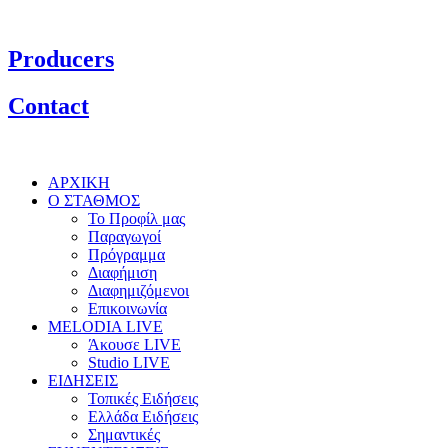
Producers
Contact
ΑΡΧΙΚΗ
Ο ΣΤΑΘΜΟΣ
Το Προφίλ μας
Παραγωγοί
Πρόγραμμα
Διαφήμιση
Διαφημιζόμενοι
Επικοινωνία
MELODIA LIVE
Άκουσε LIVE
Studio LIVE
ΕΙΔΗΣΕΙΣ
Τοπικές Ειδήσεις
Ελλάδα Ειδήσεις
Σημαντικές