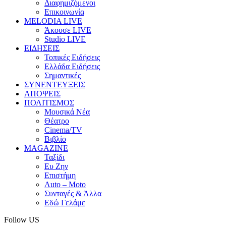
Διαφημιζόμενοι
Επικοινωνία
MELODIA LIVE
Άκουσε LIVE
Studio LIVE
ΕΙΔΗΣΕΙΣ
Τοπικές Ειδήσεις
Ελλάδα Ειδήσεις
Σημαντικές
ΣΥΝΕΝΤΕΥΞΕΙΣ
ΑΠΟΨΕΙΣ
ΠΟΛΙΤΙΣΜΟΣ
Μουσικά Νέα
Θέατρο
Cinema/TV
Βιβλίο
MAGAZINE
Ταξίδι
Ευ Ζην
Επιστήμη
Auto – Moto
Συνταγές & Άλλα
Εδώ Γελάμε
Follow US