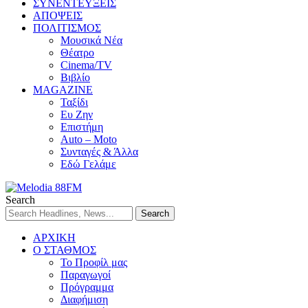
ΣΥΝΕΝΤΕΥΞΕΙΣ
ΑΠΟΨΕΙΣ
ΠΟΛΙΤΙΣΜΟΣ
Μουσικά Νέα
Θέατρο
Cinema/TV
Βιβλίο
MAGAZINE
Ταξίδι
Ευ Ζην
Επιστήμη
Auto – Moto
Συνταγές & Άλλα
Εδώ Γελάμε
Search
ΑΡΧΙΚΗ
Ο ΣΤΑΘΜΟΣ
Το Προφίλ μας
Παραγωγοί
Πρόγραμμα
Διαφήμιση