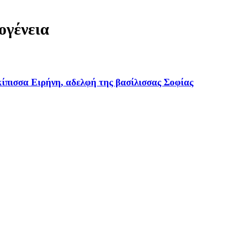
ογένεια
κίπισσα Ειρήνη, αδελφή της βασίλισσας Σοφίας