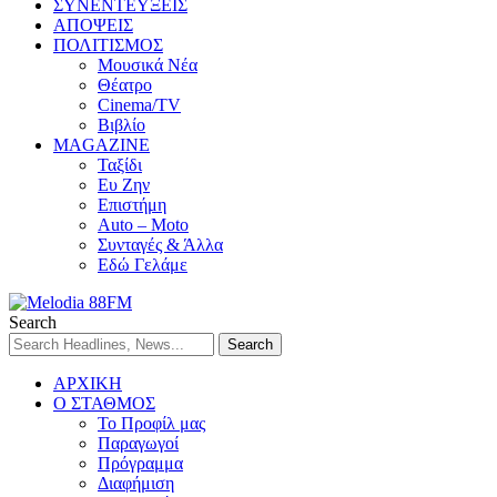
ΣΥΝΕΝΤΕΥΞΕΙΣ
ΑΠΟΨΕΙΣ
ΠΟΛΙΤΙΣΜΟΣ
Μουσικά Νέα
Θέατρο
Cinema/TV
Βιβλίο
MAGAZINE
Ταξίδι
Ευ Ζην
Επιστήμη
Auto – Moto
Συνταγές & Άλλα
Εδώ Γελάμε
Search
ΑΡΧΙΚΗ
Ο ΣΤΑΘΜΟΣ
Το Προφίλ μας
Παραγωγοί
Πρόγραμμα
Διαφήμιση