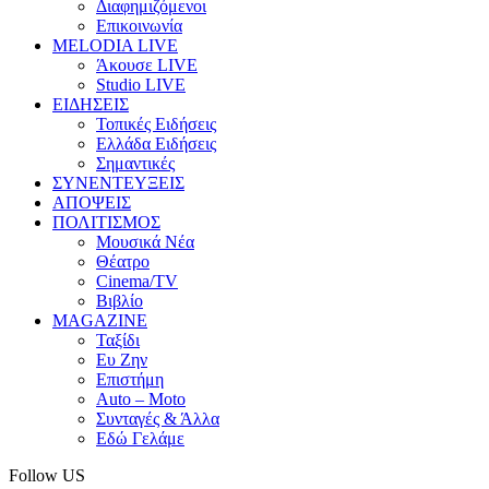
Διαφημιζόμενοι
Επικοινωνία
MELODIA LIVE
Άκουσε LIVE
Studio LIVE
ΕΙΔΗΣΕΙΣ
Τοπικές Ειδήσεις
Ελλάδα Ειδήσεις
Σημαντικές
ΣΥΝΕΝΤΕΥΞΕΙΣ
ΑΠΟΨΕΙΣ
ΠΟΛΙΤΙΣΜΟΣ
Μουσικά Νέα
Θέατρο
Cinema/TV
Βιβλίο
MAGAZINE
Ταξίδι
Ευ Ζην
Επιστήμη
Auto – Moto
Συνταγές & Άλλα
Εδώ Γελάμε
Follow US