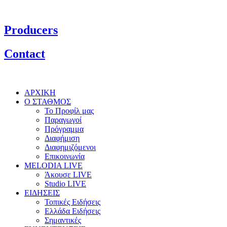
Producers
Contact
ΑΡΧΙΚΗ
Ο ΣΤΑΘΜΟΣ
Το Προφίλ μας
Παραγωγοί
Πρόγραμμα
Διαφήμιση
Διαφημιζόμενοι
Επικοινωνία
MELODIA LIVE
Άκουσε LIVE
Studio LIVE
ΕΙΔΗΣΕΙΣ
Τοπικές Ειδήσεις
Ελλάδα Ειδήσεις
Σημαντικές