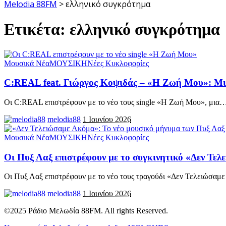
Melodia 88FM
>
ελληνικό συγκρότημα
Ετικέτα:
ελληνικό συγκρότημα
Μουσικά Νέα
ΜΟΥΣΙΚΗ
Νέες Κυκλοφορίες
C:REAL feat. Γιώργος Κοψιδάς – «Η Ζωή Μου»: Μι
Οι C:REAL επιστρέφουν με το νέο τους single «Η Ζωή Μου», μια
melodia88
1 Ιουνίου 2026
Μουσικά Νέα
ΜΟΥΣΙΚΗ
Νέες Κυκλοφορίες
Οι Πυξ Λαξ επιστρέφουν με το συγκινητικό «Δεν Τε
Οι Πυξ Λαξ επιστρέφουν με το νέο τους τραγούδι «Δεν Τελειώσαμ
melodia88
1 Ιουνίου 2026
©2025 Ράδιο Μελωδία 88FM. All rights Reserved.