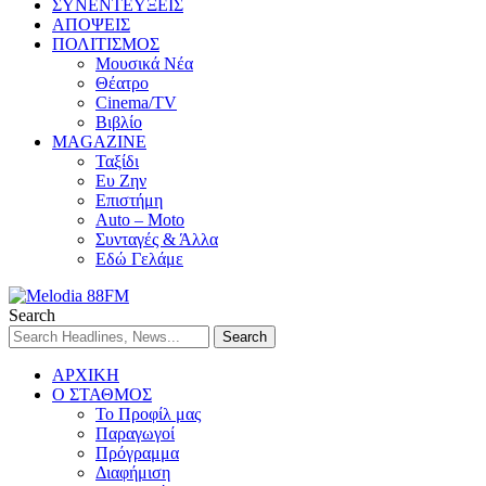
ΣΥΝΕΝΤΕΥΞΕΙΣ
ΑΠΟΨΕΙΣ
ΠΟΛΙΤΙΣΜΟΣ
Μουσικά Νέα
Θέατρο
Cinema/TV
Βιβλίο
MAGAZINE
Ταξίδι
Ευ Ζην
Επιστήμη
Auto – Moto
Συνταγές & Άλλα
Εδώ Γελάμε
Search
ΑΡΧΙΚΗ
Ο ΣΤΑΘΜΟΣ
Το Προφίλ μας
Παραγωγοί
Πρόγραμμα
Διαφήμιση