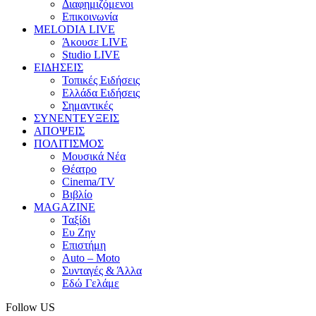
Διαφημιζόμενοι
Επικοινωνία
MELODIA LIVE
Άκουσε LIVE
Studio LIVE
ΕΙΔΗΣΕΙΣ
Τοπικές Ειδήσεις
Ελλάδα Ειδήσεις
Σημαντικές
ΣΥΝΕΝΤΕΥΞΕΙΣ
ΑΠΟΨΕΙΣ
ΠΟΛΙΤΙΣΜΟΣ
Μουσικά Νέα
Θέατρο
Cinema/TV
Βιβλίο
MAGAZINE
Ταξίδι
Ευ Ζην
Επιστήμη
Auto – Moto
Συνταγές & Άλλα
Εδώ Γελάμε
Follow US