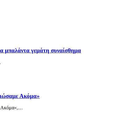
α μπαλάντα γεμάτη συναίσθημα
…
λειώσαμε Ακόμα»
ε Ακόμα»,
…