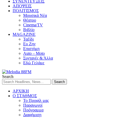
ΣΥΝΕΝΤΕΥΞΕΙΣ
ΑΠΟΨΕΙΣ
ΠΟΛΙΤΙΣΜΟΣ
Μουσικά Νέα
Θέατρο
Cinema/TV
Βιβλίο
MAGAZINE
Ταξίδι
Ευ Ζην
Επιστήμη
Auto – Moto
Συνταγές & Άλλα
Εδώ Γελάμε
Search
ΑΡΧΙΚΗ
Ο ΣΤΑΘΜΟΣ
Το Προφίλ μας
Παραγωγοί
Πρόγραμμα
Διαφήμιση