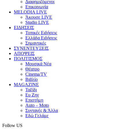
Διαφημιζόμενοι
Επικοινωνία
MELODIA LIVE
Άκουσε LIVE
Studio LIVE
ΕΙΔΗΣΕΙΣ
Τοπικές Ειδήσεις
Ελλάδα Ειδήσεις
Σημαντικές
ΣΥΝΕΝΤΕΥΞΕΙΣ
ΑΠΟΨΕΙΣ
ΠΟΛΙΤΙΣΜΟΣ
Μουσικά Νέα
Θέατρο
Cinema/TV
Βιβλίο
MAGAZINE
Ταξίδι
Ευ Ζην
Επιστήμη
Auto – Moto
Συνταγές & Άλλα
Εδώ Γελάμε
Follow US