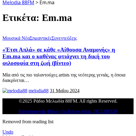
Melodia 88FM
>
Em.ma
Ετικέτα:
Em.ma
Μουσικά Νέα
Σημαντικές
Συνεντεύξεις
«Έτσι Απλά» σε κάθε «Αίθουσα Αναμονής» η
Em.ma και ο καθένας φτιάχνει τη δική του
φιλοσοφία στη ζωή (βίντεο)
Μία από τις πιο ταλαντούχες artists της νεότερης γενιάς, η όποια
διακρίνεται
…
melodia88
31 Μαΐου 2024
©2025 Ράδιο Μελωδία 88FM. All rights Reserved.
Κατασκευή & Φιλοξενία Ιστοσελιδας 19CLOUDS
Removed from reading list
Undo