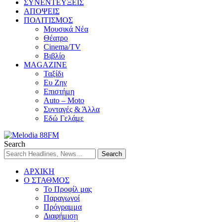
ΣΥΝΕΝΤΕΥΞΕΙΣ
ΑΠΟΨΕΙΣ
ΠΟΛΙΤΙΣΜΟΣ
Μουσικά Νέα
Θέατρο
Cinema/TV
Βιβλίο
MAGAZINE
Ταξίδι
Ευ Ζην
Επιστήμη
Auto – Moto
Συνταγές & Άλλα
Εδώ Γελάμε
Search
ΑΡΧΙΚΗ
Ο ΣΤΑΘΜΟΣ
Το Προφίλ μας
Παραγωγοί
Πρόγραμμα
Διαφήμιση