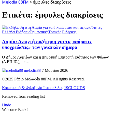
Melodia 88FM
>
έμφυλες διακρίσεις
Ετικέτα:
έμφυλες διακρίσεις
Ελλάδα Ειδήσεις
Σημαντικές
Τοπικές Ειδήσεις
Λαμία: Ανοιχτή συζήτηση για τις «αόρατες
υποχρεώσεις» των γυναικών σήμερα
Ο Δήμος Λαμιέων και η Δημοτική Επιτροπή Ισότητας των Φύλων
(Δ.ΕΠ.ΙΣ.), με
…
melodia88
7 Μαρτίου 2026
©2025 Ράδιο Μελωδία 88FM. All rights Reserved.
Κατασκευή & Φιλοξενία Ιστοσελιδας 19CLOUDS
Removed from reading list
Undo
Welcome Back!