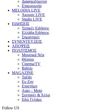
Διαφημιζόμενοι
Επικοινωνία
MELODIA LIVE
Άκουσε LIVE
Studio LIVE
ΕΙΔΗΣΕΙΣ
Τοπικές Ειδήσεις
Ελλάδα Ειδήσεις
Σημαντικές
ΣΥΝΕΝΤΕΥΞΕΙΣ
ΑΠΟΨΕΙΣ
ΠΟΛΙΤΙΣΜΟΣ
Μουσικά Νέα
Θέατρο
Cinema/TV
Βιβλίο
MAGAZINE
Ταξίδι
Ευ Ζην
Επιστήμη
Auto – Moto
Συνταγές & Άλλα
Εδώ Γελάμε
Follow US