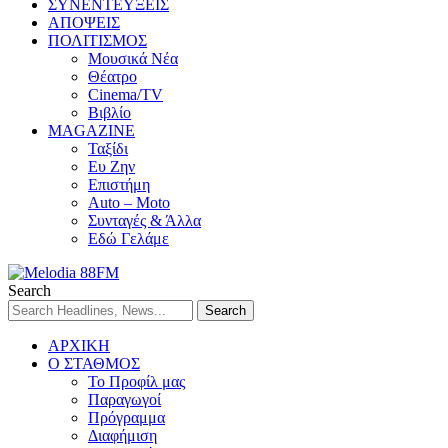
ΣΥΝΕΝΤΕΥΞΕΙΣ
ΑΠΟΨΕΙΣ
ΠΟΛΙΤΙΣΜΟΣ
Μουσικά Νέα
Θέατρο
Cinema/TV
Βιβλίο
MAGAZINE
Ταξίδι
Ευ Ζην
Επιστήμη
Auto – Moto
Συνταγές & Άλλα
Εδώ Γελάμε
Search
ΑΡΧΙΚΗ
Ο ΣΤΑΘΜΟΣ
Το Προφίλ μας
Παραγωγοί
Πρόγραμμα
Διαφήμιση