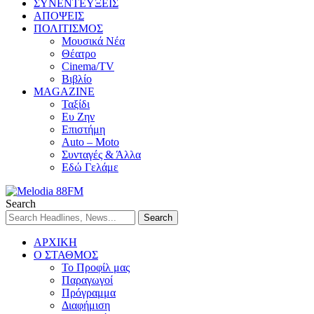
ΣΥΝΕΝΤΕΥΞΕΙΣ
ΑΠΟΨΕΙΣ
ΠΟΛΙΤΙΣΜΟΣ
Μουσικά Νέα
Θέατρο
Cinema/TV
Βιβλίο
MAGAZINE
Ταξίδι
Ευ Ζην
Επιστήμη
Auto – Moto
Συνταγές & Άλλα
Εδώ Γελάμε
Search
ΑΡΧΙΚΗ
Ο ΣΤΑΘΜΟΣ
Το Προφίλ μας
Παραγωγοί
Πρόγραμμα
Διαφήμιση