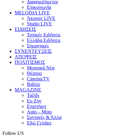
Διαφημιζόμενοι
Επικοινωνία
MELODIA LIVE
Άκουσε LIVE
Studio LIVE
ΕΙΔΗΣΕΙΣ
Τοπικές Ειδήσεις
Ελλάδα Ειδήσεις
Σημαντικές
ΣΥΝΕΝΤΕΥΞΕΙΣ
ΑΠΟΨΕΙΣ
ΠΟΛΙΤΙΣΜΟΣ
Μουσικά Νέα
Θέατρο
Cinema/TV
Βιβλίο
MAGAZINE
Ταξίδι
Ευ Ζην
Επιστήμη
Auto – Moto
Συνταγές & Άλλα
Εδώ Γελάμε
Follow US