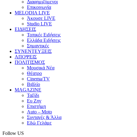
Διαφημιζόμενοι
Επικοινωνία
MELODIA LIVE
Άκουσε LIVE
Studio LIVE
ΕΙΔΗΣΕΙΣ
Τοπικές Ειδήσεις
Ελλάδα Ειδήσεις
Σημαντικές
ΣΥΝΕΝΤΕΥΞΕΙΣ
ΑΠΟΨΕΙΣ
ΠΟΛΙΤΙΣΜΟΣ
Μουσικά Νέα
Θέατρο
Cinema/TV
Βιβλίο
MAGAZINE
Ταξίδι
Ευ Ζην
Επιστήμη
Auto – Moto
Συνταγές & Άλλα
Εδώ Γελάμε
Follow US