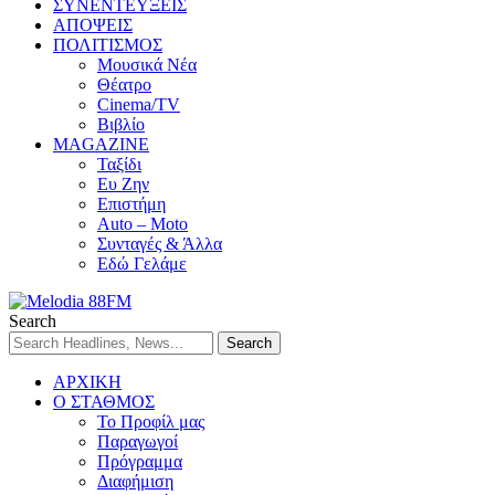
ΣΥΝΕΝΤΕΥΞΕΙΣ
ΑΠΟΨΕΙΣ
ΠΟΛΙΤΙΣΜΟΣ
Μουσικά Νέα
Θέατρο
Cinema/TV
Βιβλίο
MAGAZINE
Ταξίδι
Ευ Ζην
Επιστήμη
Auto – Moto
Συνταγές & Άλλα
Εδώ Γελάμε
Search
ΑΡΧΙΚΗ
Ο ΣΤΑΘΜΟΣ
Το Προφίλ μας
Παραγωγοί
Πρόγραμμα
Διαφήμιση