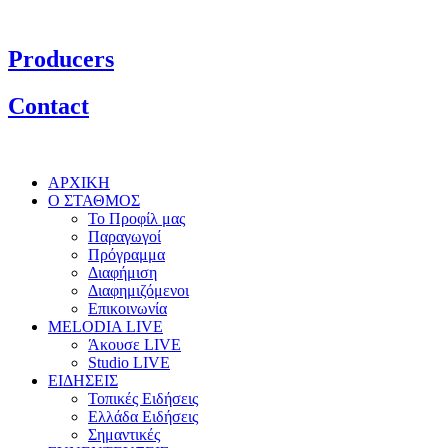
Producers
Contact
ΑΡΧΙΚΗ
Ο ΣΤΑΘΜΟΣ
Το Προφίλ μας
Παραγωγοί
Πρόγραμμα
Διαφήμιση
Διαφημιζόμενοι
Επικοινωνία
MELODIA LIVE
Άκουσε LIVE
Studio LIVE
ΕΙΔΗΣΕΙΣ
Τοπικές Ειδήσεις
Ελλάδα Ειδήσεις
Σημαντικές