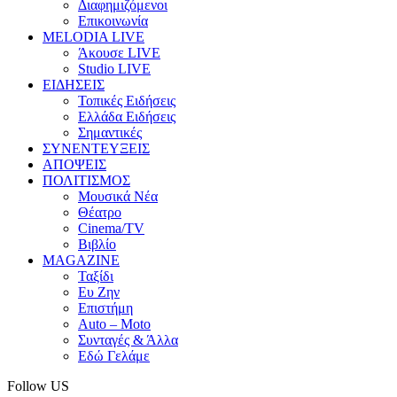
Διαφημιζόμενοι
Επικοινωνία
MELODIA LIVE
Άκουσε LIVE
Studio LIVE
ΕΙΔΗΣΕΙΣ
Τοπικές Ειδήσεις
Ελλάδα Ειδήσεις
Σημαντικές
ΣΥΝΕΝΤΕΥΞΕΙΣ
ΑΠΟΨΕΙΣ
ΠΟΛΙΤΙΣΜΟΣ
Μουσικά Νέα
Θέατρο
Cinema/TV
Βιβλίο
MAGAZINE
Ταξίδι
Ευ Ζην
Επιστήμη
Auto – Moto
Συνταγές & Άλλα
Εδώ Γελάμε
Follow US