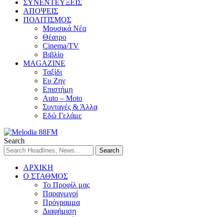
ΣΥΝΕΝΤΕΥΞΕΙΣ
ΑΠΟΨΕΙΣ
ΠΟΛΙΤΙΣΜΟΣ
Μουσικά Νέα
Θέατρο
Cinema/TV
Βιβλίο
MAGAZINE
Ταξίδι
Ευ Ζην
Επιστήμη
Auto – Moto
Συνταγές & Άλλα
Εδώ Γελάμε
Search
ΑΡΧΙΚΗ
Ο ΣΤΑΘΜΟΣ
Το Προφίλ μας
Παραγωγοί
Πρόγραμμα
Διαφήμιση