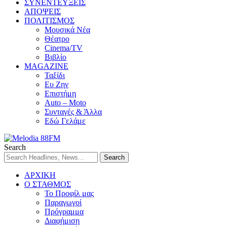
ΣΥΝΕΝΤΕΥΞΕΙΣ
ΑΠΟΨΕΙΣ
ΠΟΛΙΤΙΣΜΟΣ
Μουσικά Νέα
Θέατρο
Cinema/TV
Βιβλίο
MAGAZINE
Ταξίδι
Ευ Ζην
Επιστήμη
Auto – Moto
Συνταγές & Άλλα
Εδώ Γελάμε
Search
ΑΡΧΙΚΗ
Ο ΣΤΑΘΜΟΣ
Το Προφίλ μας
Παραγωγοί
Πρόγραμμα
Διαφήμιση