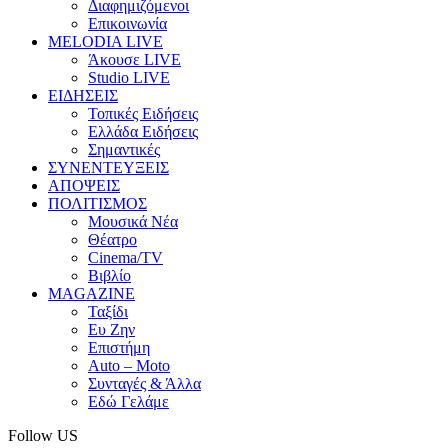
Διαφημιζόμενοι
Επικοινωνία
MELODIA LIVE
Άκουσε LIVE
Studio LIVE
ΕΙΔΗΣΕΙΣ
Τοπικές Ειδήσεις
Ελλάδα Ειδήσεις
Σημαντικές
ΣΥΝΕΝΤΕΥΞΕΙΣ
ΑΠΟΨΕΙΣ
ΠΟΛΙΤΙΣΜΟΣ
Μουσικά Νέα
Θέατρο
Cinema/TV
Βιβλίο
MAGAZINE
Ταξίδι
Ευ Ζην
Επιστήμη
Auto – Moto
Συνταγές & Άλλα
Εδώ Γελάμε
Follow US