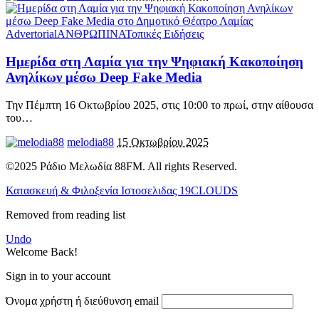
Advertorial
ΑΝΘΡΩΠΙΝΑ
Τοπικές Ειδήσεις
Ημερίδα στη Λαμία για την Ψηφιακή Κακοποίηση
Ανηλίκων μέσω Deep Fake Media
Την Πέμπτη 16 Οκτωβρίου 2025, στις 10:00 το πρωί, στην αίθουσα
του
…
melodia88
15 Οκτωβρίου 2025
©2025 Ράδιο Μελωδία 88FM. All rights Reserved.
Κατασκευή & Φιλοξενία Ιστοσελιδας 19CLOUDS
Removed from reading list
Undo
Welcome Back!
Sign in to your account
Όνομα χρήστη ή διεύθυνση email