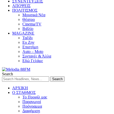
ΣΥΝΕΝΤΕΥΞΕΙΣ
ΑΠΟΨΕΙΣ
ΠΟΛΙΤΙΣΜΟΣ
Μουσικά Νέα
Θέατρο
Cinema/TV
Βιβλίο
MAGAZINE
Ταξίδι
Ευ Ζην
Επιστήμη
Auto – Moto
Συνταγές & Άλλα
Εδώ Γελάμε
Search
ΑΡΧΙΚΗ
Ο ΣΤΑΘΜΟΣ
Το Προφίλ μας
Παραγωγοί
Πρόγραμμα
Διαφήμιση