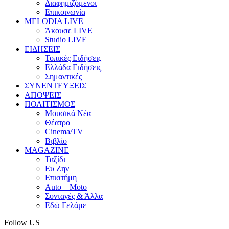
Διαφημιζόμενοι
Επικοινωνία
MELODIA LIVE
Άκουσε LIVE
Studio LIVE
ΕΙΔΗΣΕΙΣ
Τοπικές Ειδήσεις
Ελλάδα Ειδήσεις
Σημαντικές
ΣΥΝΕΝΤΕΥΞΕΙΣ
ΑΠΟΨΕΙΣ
ΠΟΛΙΤΙΣΜΟΣ
Μουσικά Νέα
Θέατρο
Cinema/TV
Βιβλίο
MAGAZINE
Ταξίδι
Ευ Ζην
Επιστήμη
Auto – Moto
Συνταγές & Άλλα
Εδώ Γελάμε
Follow US