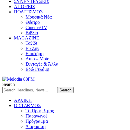
ΣΥΝΕΝΤΕΥΞΕΙΣ
ΑΠΟΨΕΙΣ
ΠΟΛΙΤΙΣΜΟΣ
Μουσικά Νέα
Θέατρο
Cinema/TV
Βιβλίο
MAGAZINE
Ταξίδι
Ευ Ζην
Επιστήμη
Auto – Moto
Συνταγές & Άλλα
Εδώ Γελάμε
Search
ΑΡΧΙΚΗ
Ο ΣΤΑΘΜΟΣ
Το Προφίλ μας
Παραγωγοί
Πρόγραμμα
Διαφήμιση