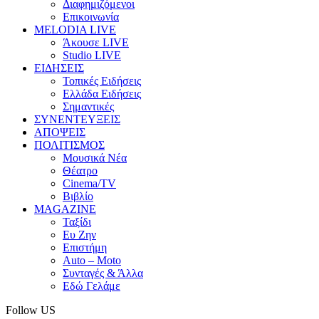
Διαφημιζόμενοι
Επικοινωνία
MELODIA LIVE
Άκουσε LIVE
Studio LIVE
ΕΙΔΗΣΕΙΣ
Τοπικές Ειδήσεις
Ελλάδα Ειδήσεις
Σημαντικές
ΣΥΝΕΝΤΕΥΞΕΙΣ
ΑΠΟΨΕΙΣ
ΠΟΛΙΤΙΣΜΟΣ
Μουσικά Νέα
Θέατρο
Cinema/TV
Βιβλίο
MAGAZINE
Ταξίδι
Ευ Ζην
Επιστήμη
Auto – Moto
Συνταγές & Άλλα
Εδώ Γελάμε
Follow US