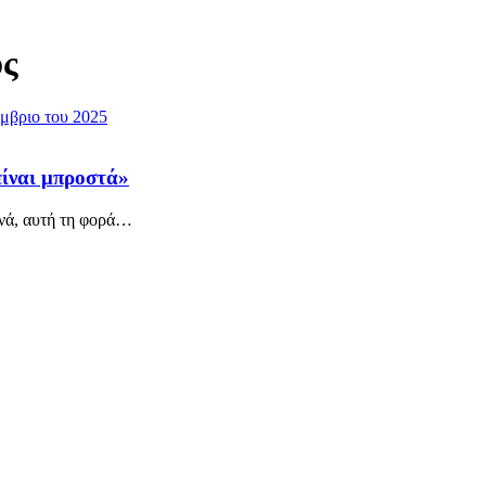
ς
ίναι μπροστά»
ά, αυτή τη φορά
…