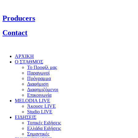
Producers
Contact
ΑΡΧΙΚΗ
Ο ΣΤΑΘΜΟΣ
Το Προφίλ μας
Παραγωγοί
Πρόγραμμα
Διαφήμιση
Διαφημιζόμενοι
Επικοινωνία
MELODIA LIVE
Άκουσε LIVE
Studio LIVE
ΕΙΔΗΣΕΙΣ
Τοπικές Ειδήσεις
Ελλάδα Ειδήσεις
Σημαντικές