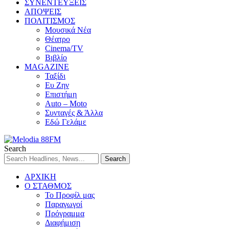
ΣΥΝΕΝΤΕΥΞΕΙΣ
ΑΠΟΨΕΙΣ
ΠΟΛΙΤΙΣΜΟΣ
Μουσικά Νέα
Θέατρο
Cinema/TV
Βιβλίο
MAGAZINE
Ταξίδι
Ευ Ζην
Επιστήμη
Auto – Moto
Συνταγές & Άλλα
Εδώ Γελάμε
Search
ΑΡΧΙΚΗ
Ο ΣΤΑΘΜΟΣ
Το Προφίλ μας
Παραγωγοί
Πρόγραμμα
Διαφήμιση