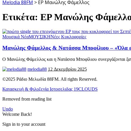
Melodia 88FM
>
EP Μανώλης Φάμελλος
Ετικέτα:
EP Μανώλης Φάμελλο
Μουσικά Νέα
ΜΟΥΣΙΚΗ
Νέες Κυκλοφορίες
Μανώλης Φάμελλος & Νατάσσα Μποφίλιου – «Όλα ε
Ο Μανώλης Φάμελλος και η Νατάσσα Μποφίλιου συνεργάζονται ξαν
melodia88
12 Δεκεμβρίου 2025
©2025 Ράδιο Μελωδία 88FM. All rights Reserved.
Κατασκευή & Φιλοξενία Ιστοσελιδας 19CLOUDS
Removed from reading list
Undo
Welcome Back!
Sign in to your account