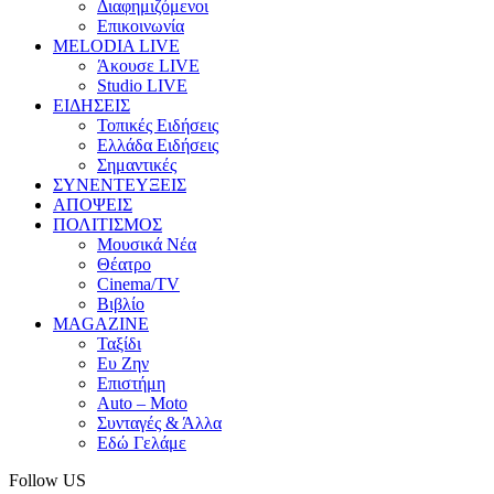
Διαφημιζόμενοι
Επικοινωνία
MELODIA LIVE
Άκουσε LIVE
Studio LIVE
ΕΙΔΗΣΕΙΣ
Τοπικές Ειδήσεις
Ελλάδα Ειδήσεις
Σημαντικές
ΣΥΝΕΝΤΕΥΞΕΙΣ
ΑΠΟΨΕΙΣ
ΠΟΛΙΤΙΣΜΟΣ
Μουσικά Νέα
Θέατρο
Cinema/TV
Βιβλίο
MAGAZINE
Ταξίδι
Ευ Ζην
Επιστήμη
Auto – Moto
Συνταγές & Άλλα
Εδώ Γελάμε
Follow US