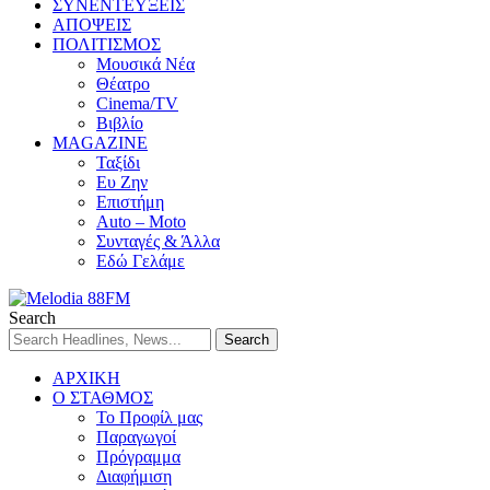
ΣΥΝΕΝΤΕΥΞΕΙΣ
ΑΠΟΨΕΙΣ
ΠΟΛΙΤΙΣΜΟΣ
Μουσικά Νέα
Θέατρο
Cinema/TV
Βιβλίο
MAGAZINE
Ταξίδι
Ευ Ζην
Επιστήμη
Auto – Moto
Συνταγές & Άλλα
Εδώ Γελάμε
Search
ΑΡΧΙΚΗ
Ο ΣΤΑΘΜΟΣ
Το Προφίλ μας
Παραγωγοί
Πρόγραμμα
Διαφήμιση