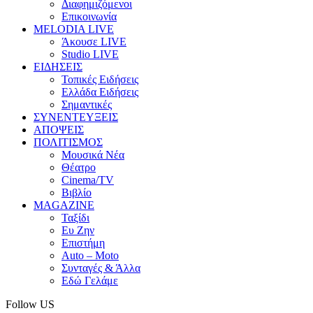
Διαφημιζόμενοι
Επικοινωνία
MELODIA LIVE
Άκουσε LIVE
Studio LIVE
ΕΙΔΗΣΕΙΣ
Τοπικές Ειδήσεις
Ελλάδα Ειδήσεις
Σημαντικές
ΣΥΝΕΝΤΕΥΞΕΙΣ
ΑΠΟΨΕΙΣ
ΠΟΛΙΤΙΣΜΟΣ
Μουσικά Νέα
Θέατρο
Cinema/TV
Βιβλίο
MAGAZINE
Ταξίδι
Ευ Ζην
Επιστήμη
Auto – Moto
Συνταγές & Άλλα
Εδώ Γελάμε
Follow US