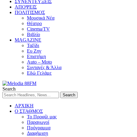
ΣΥΝΕΝΤΕΥΞΕΙΣ
ΑΠΟΨΕΙΣ
ΠΟΛΙΤΙΣΜΟΣ
Μουσικά Νέα
Θέατρο
Cinema/TV
Βιβλίο
MAGAZINE
Ταξίδι
Ευ Ζην
Επιστήμη
Auto – Moto
Συνταγές & Άλλα
Εδώ Γελάμε
Search
ΑΡΧΙΚΗ
Ο ΣΤΑΘΜΟΣ
Το Προφίλ μας
Παραγωγοί
Πρόγραμμα
Διαφήμιση