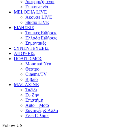
Διαφημιζόμενοι
Επικοινωνία
MELODIA LIVE
Άκουσε LIVE
Studio LIVE
ΕΙΔΗΣΕΙΣ
Τοπικές Ειδήσεις
Ελλάδα Ειδήσεις
Σημαντικές
ΣΥΝΕΝΤΕΥΞΕΙΣ
ΑΠΟΨΕΙΣ
ΠΟΛΙΤΙΣΜΟΣ
Μουσικά Νέα
Θέατρο
Cinema/TV
Βιβλίο
MAGAZINE
Ταξίδι
Ευ Ζην
Επιστήμη
Auto – Moto
Συνταγές & Άλλα
Εδώ Γελάμε
Follow US