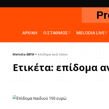
Pr
ΑΡΧΙΚΗ
Ο ΣΤΑΘΜΟΣ
MELODIA LIVE
Melodia 88FM
>
επίδομα ανά τέκνο
Ετικέτα:
επίδομα α