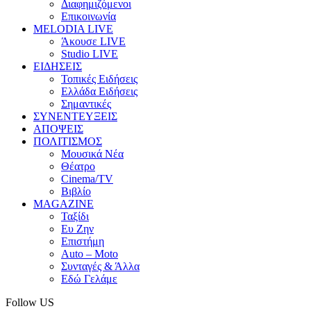
Διαφημιζόμενοι
Επικοινωνία
MELODIA LIVE
Άκουσε LIVE
Studio LIVE
ΕΙΔΗΣΕΙΣ
Τοπικές Ειδήσεις
Ελλάδα Ειδήσεις
Σημαντικές
ΣΥΝΕΝΤΕΥΞΕΙΣ
ΑΠΟΨΕΙΣ
ΠΟΛΙΤΙΣΜΟΣ
Μουσικά Νέα
Θέατρο
Cinema/TV
Βιβλίο
MAGAZINE
Ταξίδι
Ευ Ζην
Επιστήμη
Auto – Moto
Συνταγές & Άλλα
Εδώ Γελάμε
Follow US