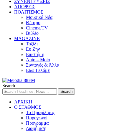
ΣΥΝΕΝΤΕΥΞΕΙΣ
ΑΠΟΨΕΙΣ
ΠΟΛΙΤΙΣΜΟΣ
Μουσικά Νέα
Θέατρο
Cinema/TV
Βιβλίο
MAGAZINE
Ταξίδι
Ευ Ζην
Επιστήμη
Auto – Moto
Συνταγές & Άλλα
Εδώ Γελάμε
Search
ΑΡΧΙΚΗ
Ο ΣΤΑΘΜΟΣ
Το Προφίλ μας
Παραγωγοί
Πρόγραμμα
Διαφήμιση