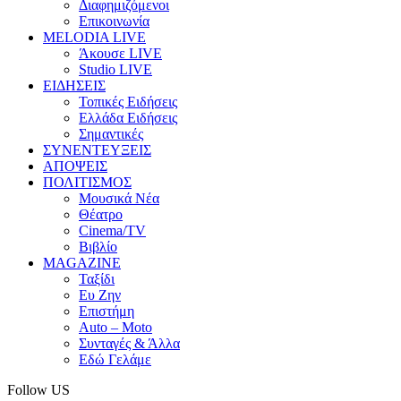
Διαφημιζόμενοι
Επικοινωνία
MELODIA LIVE
Άκουσε LIVE
Studio LIVE
ΕΙΔΗΣΕΙΣ
Τοπικές Ειδήσεις
Ελλάδα Ειδήσεις
Σημαντικές
ΣΥΝΕΝΤΕΥΞΕΙΣ
ΑΠΟΨΕΙΣ
ΠΟΛΙΤΙΣΜΟΣ
Μουσικά Νέα
Θέατρο
Cinema/TV
Βιβλίο
MAGAZINE
Ταξίδι
Ευ Ζην
Επιστήμη
Auto – Moto
Συνταγές & Άλλα
Εδώ Γελάμε
Follow US