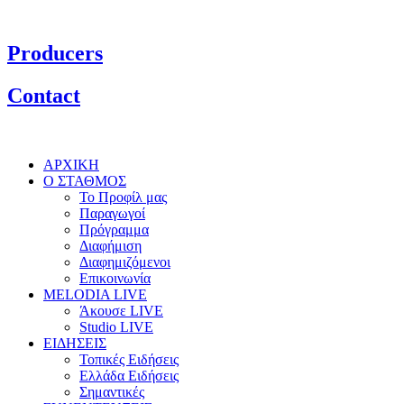
Producers
Contact
ΑΡΧΙΚΗ
Ο ΣΤΑΘΜΟΣ
Το Προφίλ μας
Παραγωγοί
Πρόγραμμα
Διαφήμιση
Διαφημιζόμενοι
Επικοινωνία
MELODIA LIVE
Άκουσε LIVE
Studio LIVE
ΕΙΔΗΣΕΙΣ
Τοπικές Ειδήσεις
Ελλάδα Ειδήσεις
Σημαντικές