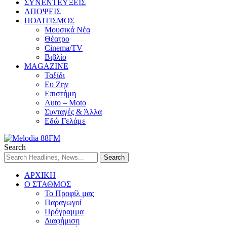
ΣΥΝΕΝΤΕΥΞΕΙΣ
ΑΠΟΨΕΙΣ
ΠΟΛΙΤΙΣΜΟΣ
Μουσικά Νέα
Θέατρο
Cinema/TV
Βιβλίο
MAGAZINE
Ταξίδι
Ευ Ζην
Επιστήμη
Auto – Moto
Συνταγές & Άλλα
Εδώ Γελάμε
Search
ΑΡΧΙΚΗ
Ο ΣΤΑΘΜΟΣ
Το Προφίλ μας
Παραγωγοί
Πρόγραμμα
Διαφήμιση