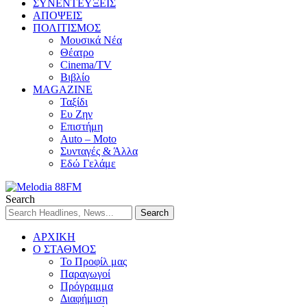
ΣΥΝΕΝΤΕΥΞΕΙΣ
ΑΠΟΨΕΙΣ
ΠΟΛΙΤΙΣΜΟΣ
Μουσικά Νέα
Θέατρο
Cinema/TV
Βιβλίο
MAGAZINE
Ταξίδι
Ευ Ζην
Επιστήμη
Auto – Moto
Συνταγές & Άλλα
Εδώ Γελάμε
Search
ΑΡΧΙΚΗ
Ο ΣΤΑΘΜΟΣ
Το Προφίλ μας
Παραγωγοί
Πρόγραμμα
Διαφήμιση