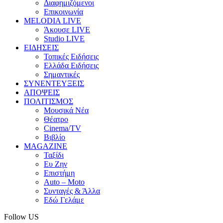
Διαφημιζόμενοι
Επικοινωνία
MELODIA LIVE
Άκουσε LIVE
Studio LIVE
ΕΙΔΗΣΕΙΣ
Τοπικές Ειδήσεις
Ελλάδα Ειδήσεις
Σημαντικές
ΣΥΝΕΝΤΕΥΞΕΙΣ
ΑΠΟΨΕΙΣ
ΠΟΛΙΤΙΣΜΟΣ
Μουσικά Νέα
Θέατρο
Cinema/TV
Βιβλίο
MAGAZINE
Ταξίδι
Ευ Ζην
Επιστήμη
Auto – Moto
Συνταγές & Άλλα
Εδώ Γελάμε
Follow US