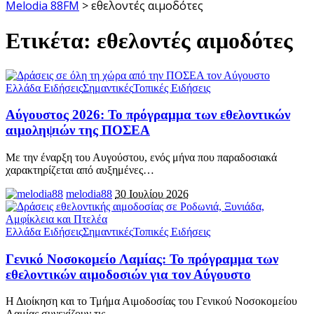
Melodia 88FM
>
εθελοντές αιμοδότες
Ετικέτα:
εθελοντές αιμοδότες
Ελλάδα Ειδήσεις
Σημαντικές
Τοπικές Ειδήσεις
Αύγουστος 2026: Το πρόγραμμα των εθελοντικών
αιμοληψιών της ΠΟΣΕΑ
Με την έναρξη του Αυγούστου, ενός μήνα που παραδοσιακά
χαρακτηρίζεται από αυξημένες
…
melodia88
30 Ιουλίου 2026
Ελλάδα Ειδήσεις
Σημαντικές
Τοπικές Ειδήσεις
Γενικό Νοσοκομείο Λαμίας: Το πρόγραμμα των
εθελοντικών αιμοδοσιών για τον Αύγουστο
Η Διοίκηση και το Τμήμα Αιμοδοσίας του Γενικού Νοσοκομείου
Λαμίας συνεχίζουν τις
…