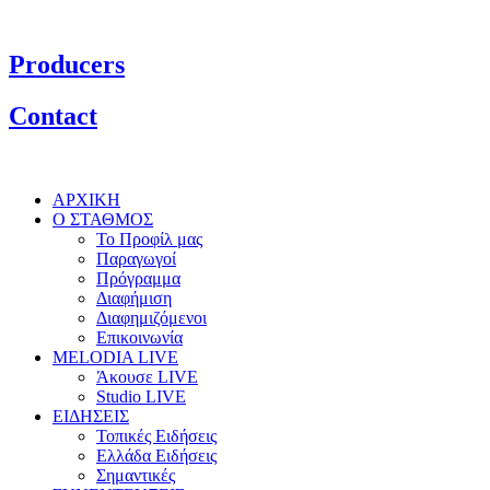
Producers
Contact
ΑΡΧΙΚΗ
Ο ΣΤΑΘΜΟΣ
Το Προφίλ μας
Παραγωγοί
Πρόγραμμα
Διαφήμιση
Διαφημιζόμενοι
Επικοινωνία
MELODIA LIVE
Άκουσε LIVE
Studio LIVE
ΕΙΔΗΣΕΙΣ
Τοπικές Ειδήσεις
Ελλάδα Ειδήσεις
Σημαντικές