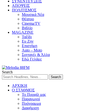
ΣΥΝΕΝΤΕΥΞΕΙΣ
ΑΠΟΨΕΙΣ
ΠΟΛΙΤΙΣΜΟΣ
Μουσικά Νέα
Θέατρο
Cinema/TV
Βιβλίο
MAGAZINE
Ταξίδι
Ευ Ζην
Επιστήμη
Auto – Moto
Συνταγές & Άλλα
Εδώ Γελάμε
Search
ΑΡΧΙΚΗ
Ο ΣΤΑΘΜΟΣ
Το Προφίλ μας
Παραγωγοί
Πρόγραμμα
Διαφήμιση