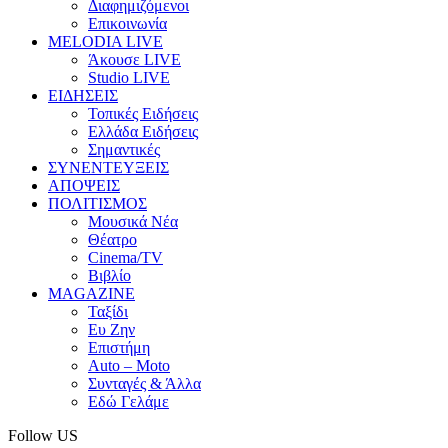
Διαφημιζόμενοι
Επικοινωνία
MELODIA LIVE
Άκουσε LIVE
Studio LIVE
ΕΙΔΗΣΕΙΣ
Τοπικές Ειδήσεις
Ελλάδα Ειδήσεις
Σημαντικές
ΣΥΝΕΝΤΕΥΞΕΙΣ
ΑΠΟΨΕΙΣ
ΠΟΛΙΤΙΣΜΟΣ
Μουσικά Νέα
Θέατρο
Cinema/TV
Βιβλίο
MAGAZINE
Ταξίδι
Ευ Ζην
Επιστήμη
Auto – Moto
Συνταγές & Άλλα
Εδώ Γελάμε
Follow US