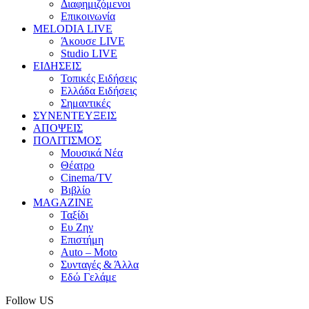
Διαφημιζόμενοι
Επικοινωνία
MELODIA LIVE
Άκουσε LIVE
Studio LIVE
ΕΙΔΗΣΕΙΣ
Τοπικές Ειδήσεις
Ελλάδα Ειδήσεις
Σημαντικές
ΣΥΝΕΝΤΕΥΞΕΙΣ
ΑΠΟΨΕΙΣ
ΠΟΛΙΤΙΣΜΟΣ
Μουσικά Νέα
Θέατρο
Cinema/TV
Βιβλίο
MAGAZINE
Ταξίδι
Ευ Ζην
Επιστήμη
Auto – Moto
Συνταγές & Άλλα
Εδώ Γελάμε
Follow US