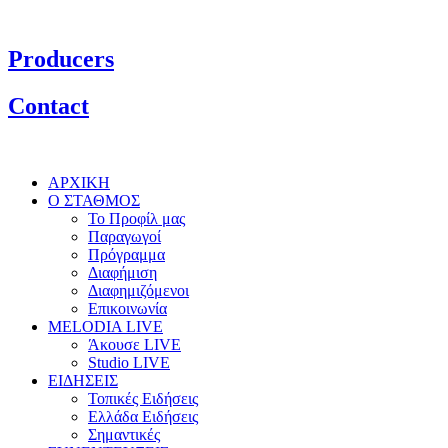
Producers
Contact
ΑΡΧΙΚΗ
Ο ΣΤΑΘΜΟΣ
Το Προφίλ μας
Παραγωγοί
Πρόγραμμα
Διαφήμιση
Διαφημιζόμενοι
Επικοινωνία
MELODIA LIVE
Άκουσε LIVE
Studio LIVE
ΕΙΔΗΣΕΙΣ
Τοπικές Ειδήσεις
Ελλάδα Ειδήσεις
Σημαντικές