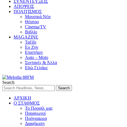
ΣΥΝΕΝΤΕΥΞΕΙΣ
ΑΠΟΨΕΙΣ
ΠΟΛΙΤΙΣΜΟΣ
Μουσικά Νέα
Θέατρο
Cinema/TV
Βιβλίο
MAGAZINE
Ταξίδι
Ευ Ζην
Επιστήμη
Auto – Moto
Συνταγές & Άλλα
Εδώ Γελάμε
Search
ΑΡΧΙΚΗ
Ο ΣΤΑΘΜΟΣ
Το Προφίλ μας
Παραγωγοί
Πρόγραμμα
Διαφήμιση