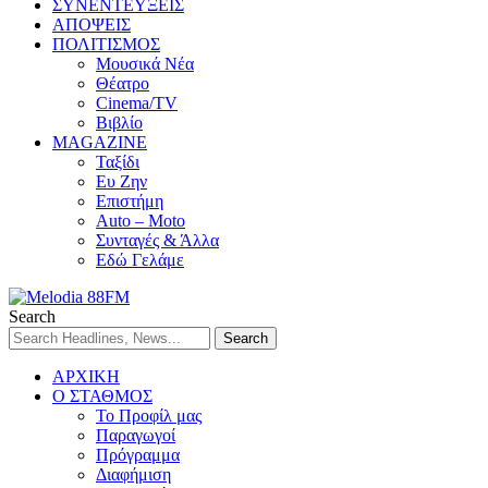
ΣΥΝΕΝΤΕΥΞΕΙΣ
ΑΠΟΨΕΙΣ
ΠΟΛΙΤΙΣΜΟΣ
Μουσικά Νέα
Θέατρο
Cinema/TV
Βιβλίο
MAGAZINE
Ταξίδι
Ευ Ζην
Επιστήμη
Auto – Moto
Συνταγές & Άλλα
Εδώ Γελάμε
Search
ΑΡΧΙΚΗ
Ο ΣΤΑΘΜΟΣ
Το Προφίλ μας
Παραγωγοί
Πρόγραμμα
Διαφήμιση