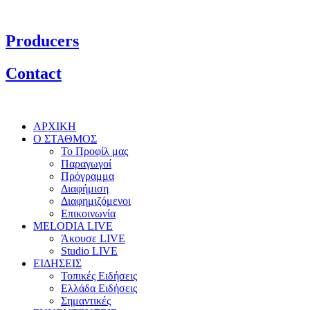
Producers
Contact
ΑΡΧΙΚΗ
Ο ΣΤΑΘΜΟΣ
Το Προφίλ μας
Παραγωγοί
Πρόγραμμα
Διαφήμιση
Διαφημιζόμενοι
Επικοινωνία
MELODIA LIVE
Άκουσε LIVE
Studio LIVE
ΕΙΔΗΣΕΙΣ
Τοπικές Ειδήσεις
Ελλάδα Ειδήσεις
Σημαντικές