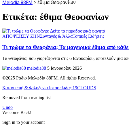
Melodia 88FM
>
έθιμα Θεοφανίων
Ετικέτα:
έθιμα Θεοφανίων
ΑΠΟΨΕΙΣ
ΕΥ ΖΗΝ
Συνταγές & Άλλα
Τοπικές Ειδήσεις
Τι τρώμε τα Θεοφάνια; Τα μαγειρικά έθιμα από κάθε
Τα Θεοφάνια, που γιορτάζονται στις 6 Ιανουαρίου, αποτελούν μία απ
melodia88
5 Ιανουαρίου 2026
©2025 Ράδιο Μελωδία 88FM. All rights Reserved.
Κατασκευή & Φιλοξενία Ιστοσελιδας 19CLOUDS
Removed from reading list
Undo
Welcome Back!
Sign in to your account