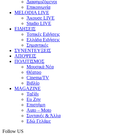
Διαφημιζόμενοι
Επικοινωνία
MELODIA LIVE
Άκουσε LIVE
Studio LIVE
ΕΙΔΗΣΕΙΣ
Τοπικές Ειδήσεις
Ελλάδα Ειδήσεις
Σημαντικές
ΣΥΝΕΝΤΕΥΞΕΙΣ
ΑΠΟΨΕΙΣ
ΠΟΛΙΤΙΣΜΟΣ
Μουσικά Νέα
Θέατρο
Cinema/TV
Βιβλίο
MAGAZINE
Ταξίδι
Ευ Ζην
Επιστήμη
Auto – Moto
Συνταγές & Άλλα
Εδώ Γελάμε
Follow US