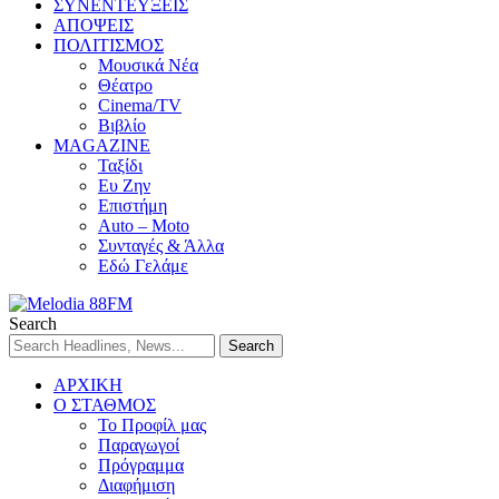
ΣΥΝΕΝΤΕΥΞΕΙΣ
ΑΠΟΨΕΙΣ
ΠΟΛΙΤΙΣΜΟΣ
Μουσικά Νέα
Θέατρο
Cinema/TV
Βιβλίο
MAGAZINE
Ταξίδι
Ευ Ζην
Επιστήμη
Auto – Moto
Συνταγές & Άλλα
Εδώ Γελάμε
Search
ΑΡΧΙΚΗ
Ο ΣΤΑΘΜΟΣ
Το Προφίλ μας
Παραγωγοί
Πρόγραμμα
Διαφήμιση