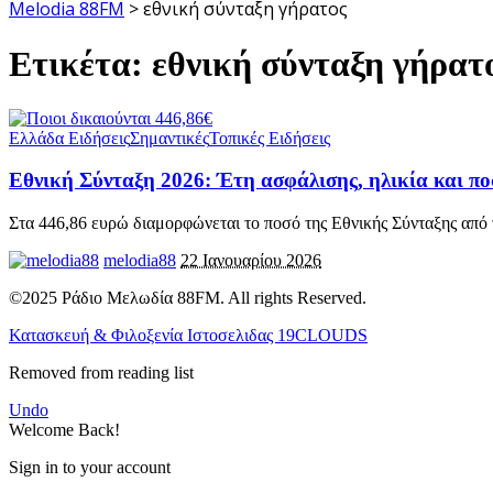
Melodia 88FM
>
εθνική σύνταξη γήρατος
Ετικέτα:
εθνική σύνταξη γήρατ
Ελλάδα Ειδήσεις
Σημαντικές
Τοπικές Ειδήσεις
Εθνική Σύνταξη 2026: Έτη ασφάλισης, ηλικία και π
Στα 446,86 ευρώ διαμορφώνεται το ποσό της Εθνικής Σύνταξης από 
melodia88
22 Ιανουαρίου 2026
©2025 Ράδιο Μελωδία 88FM. All rights Reserved.
Κατασκευή & Φιλοξενία Ιστοσελιδας 19CLOUDS
Removed from reading list
Undo
Welcome Back!
Sign in to your account