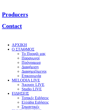
Producers
Contact
ΑΡΧΙΚΗ
Ο ΣΤΑΘΜΟΣ
Το Προφίλ μας
Παραγωγοί
Πρόγραμμα
Διαφήμιση
Διαφημιζόμενοι
Επικοινωνία
MELODIA LIVE
Άκουσε LIVE
Studio LIVE
ΕΙΔΗΣΕΙΣ
Τοπικές Ειδήσεις
Ελλάδα Ειδήσεις
Σημαντικές