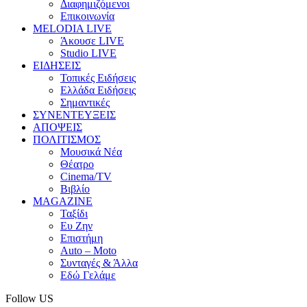
Διαφημιζόμενοι
Επικοινωνία
MELODIA LIVE
Άκουσε LIVE
Studio LIVE
ΕΙΔΗΣΕΙΣ
Τοπικές Ειδήσεις
Ελλάδα Ειδήσεις
Σημαντικές
ΣΥΝΕΝΤΕΥΞΕΙΣ
ΑΠΟΨΕΙΣ
ΠΟΛΙΤΙΣΜΟΣ
Μουσικά Νέα
Θέατρο
Cinema/TV
Βιβλίο
MAGAZINE
Ταξίδι
Ευ Ζην
Επιστήμη
Auto – Moto
Συνταγές & Άλλα
Εδώ Γελάμε
Follow US