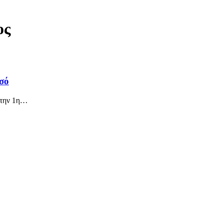
ος
οσό
την 1η
…